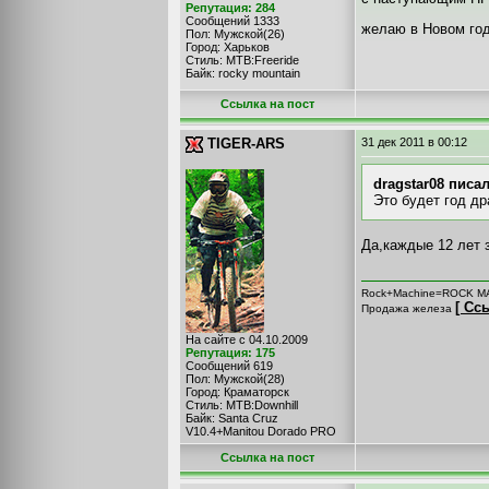
Репутация: 284
Сообщений 1333
желаю в Новом год
Пол: Мужской(26)
Город: Харьков
Стиль: MTB:Freeride
Байк: rocky mountain
Cсылка на пост
TIGER-ARS
31 дек 2011
в 00:12
dragstar08 писал
Это будет год д
Да,каждые 12 лет 
Rock+Machine=ROCK M
[ Сс
Продажа железа
На сайте с 04.10.2009
Репутация: 175
Сообщений 619
Пол: Мужской(28)
Город: Краматорск
Стиль: MTB:Downhill
Байк: Santa Cruz
V10.4+Manitou Dorado PRO
Cсылка на пост