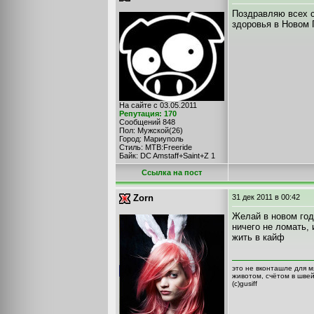
Поздравляю всех 
здоровья в Новом 
На сайте с 03.05.2011
Репутация: 170
Сообщений 848
Пол: Мужской(26)
Город: Мариуполь
Стиль: MTB:Freeride
Байк: DC Amstaff+Saint+Z 1
Cсылка на пост
Zorn
31 дек 2011
в 00:42
Желай в новом году
ничего не ломать, 
жить в кайф
это не вконташле для м
животом, счётом в шве
(с)gusiff