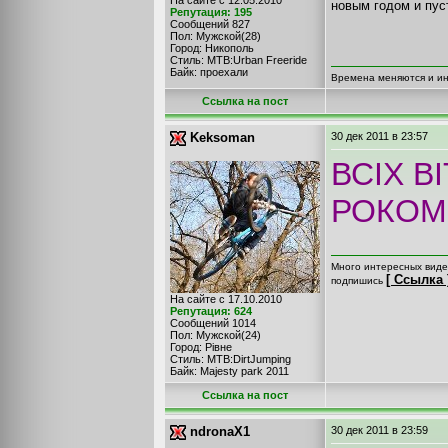
На сайте с 12.05.2010
новым годом и пус
Репутация: 195
Сообщений 827
Пол: Мужской(28)
Город: Никополь
Стиль: MTB:Urban Freeride
Байк: проехали
Времена меняются и ин
Cсылка на пост
Keksoman
30 дек 2011
в 23:57
ВСІХ В
РОКОМ!
Много интересных видео
[ Ссылка 
подпишись
На сайте с 17.10.2010
Репутация: 624
Сообщений 1014
Пол: Мужской(24)
Город: Рівне
Стиль: MTB:DirtJumping
Байк: Majesty park 2011
Cсылка на пост
ndronaX1
30 дек 2011
в 23:59