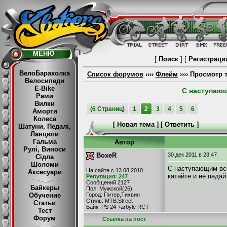
МЕНЮ
[
Поиск
] [
Регистраци
ВелоБарахолка
Список форумов
››››
Флейм
›››› Просмотр
Велосипеди
E-Bike
С наступающ
Рами
Вилки
(6 Страниц)
1
2
3
4
5
6
Аморти
Колеса
[
Новая тема
] [
Ответить
]
Шатуни, Педалі,
Ланцюги
Гальма
Автор
Рулі, Виноси
BoxeR
30 дек 2011
в 23:47
Сідла
Шоломи
С наступающим вс
На сайте с 13.08.2010
Аксесуари
катайте и не падайте!
Репутация: 247
Сообщений 2127
Байкеры
Пол: Мужской(26)
Обучение
Город: Питер,Тихвин
Стиль: MTB:Street
Статьи
Байк: PS 24 +arбyle RCT
Тест
Форум
Cсылка на пост