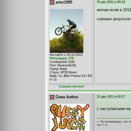
artur1995
31 дек 2011
в 00:18
желаю всем в 2012
хороших результато
На сайте с 25.10.2010
Репутация: 279
Сообщений 1195
Пол: Мужской(26)
Город: Киев
Стиль: MTB:Street
Байк: ILL Bike Peanut 24+ RS
rc 11
Cсылка на пост
Сява Author
31 дек 2011
в 00:27
с наступающим м
— Ты понимаешь, что ты 
ты! >:-3