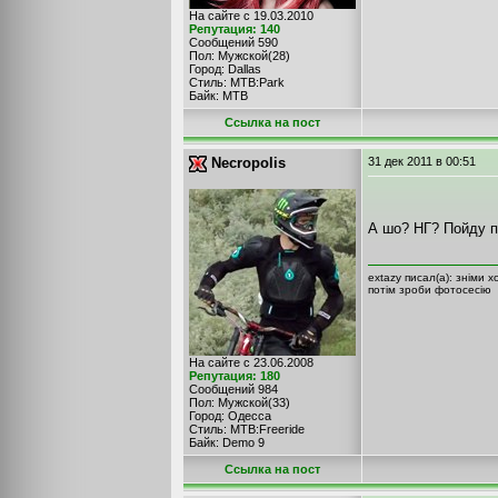
На сайте с 19.03.2010
Репутация: 140
Сообщений 590
Пол: Мужской(28)
Город: Dallas
Стиль: MTB:Park
Байк: MTB
Cсылка на пост
Necropolis
31 дек 2011
в 00:51
А шо? НГ? Пойду п
extazy писал(а): зніми 
потім зроби фотосесію
На сайте с 23.06.2008
Репутация: 180
Сообщений 984
Пол: Мужской(33)
Город: Одесса
Стиль: MTB:Freeride
Байк: Demo 9
Cсылка на пост