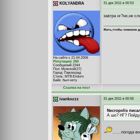
KOLYANDRA
31 дек 2011
в 00:53
завтра нг?не,не с
Жить,чтобы помнили д
На сайте с 21.04.2009
Репутация: 260
Сообщений 2344
Пол: Мужской(27)
Город: Павлоград
Стиль: MTB:Enduro
Байк: был-нету
Cсылка на пост
ivankozzz
31 дек 2011
в 00:56
Necropolis писал
А шо? НГ? Пойду 
.......погода 