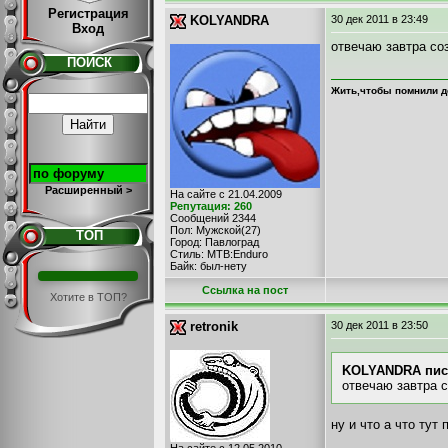
Регистрация
KOLYANDRA
30 дек 2011
в 23:49
Вход
отвечаю завтра со
ПОИСК
Жить,чтобы помнили д
Расширенный >
На сайте с 21.04.2009
Репутация: 260
Сообщений 2344
Пол: Мужской(27)
ТОП
Город: Павлоград
Стиль: MTB:Enduro
Байк: был-нету
Cсылка на пост
Хотите в ТОП?
retronik
30 дек 2011
в 23:50
KOLYANDRA писа
отвечаю завтра с
ну и что а что тут