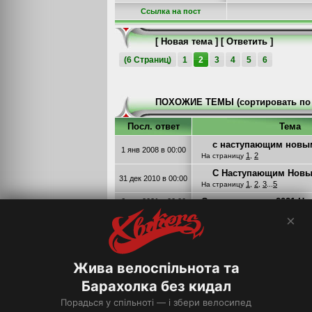
Cсылка на пост
[
Новая тема
] [
Ответить
]
(6 Страниц)
1
2
3
4
5
6
ПОХОЖИЕ ТЕМЫ (сортировать по 
Посл. ответ
Тема
с наступающим новы
1 янв 2008
в 00:00
1
2
На страницу
,
С Наступающим Новы
31 дек 2010
в 00:00
1
2
3
5
На страницу
,
,
...
С наступающим 2021 Нов
6 янв 2021
в 00:00
×
C наступающим 2022-ым
(+конкурс)
9 фев 2022
в 00:00
1
2
3
На страницу
,
,
С наступающим 2020 Нов
8 янв 2020
в 00:00
Жива велоспільнота та
Барахолка без кидал
Список форумов
››››
Флейм
Порадься у спільноті — і збери велосипед