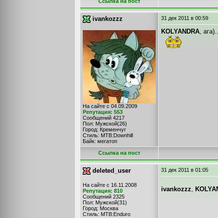
Cсылка на пост
ivankozzz
31 дек 2011
в 00:59
KOLYANDRA
, ага
На сайте с 04.09.2009
Репутация: 553
Сообщений 4217
Пол: Мужской(26)
Город: Кременчуг
Стиль: MTB:Downhill
Байк: мегатоп
Cсылка на пост
deleted_user
31 дек 2011
в 01:05
На сайте с 16.11.2008
ivankozzz
,
KOLYA
Репутация: 810
Сообщений 2325
Пол: Мужской(31)
Город: Москва
Стиль: MTB:Enduro