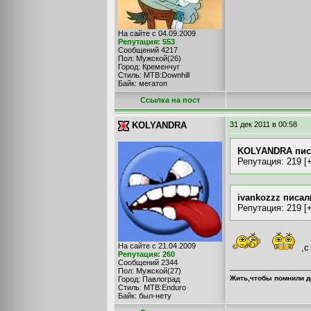
На сайте с 04.09.2009
Репутация: 553
Сообщений 4217
Пол: Мужской(26)
Город: Кременчуг
Стиль: MTB:Downhill
Байк: мегатоп
Cсылка на пост
KOLYANDRA
31 дек 2011
в 00:58
KOLYANDRA писа
Репутация: 219 [+
ivankozzz писал(
Репутация: 219 [+
На сайте с 21.04.2009
,с
Репутация: 260
Сообщений 2344
Пол: Мужской(27)
Жить,чтобы помнили д
Город: Павлоград
Стиль: MTB:Enduro
Байк: был-нету