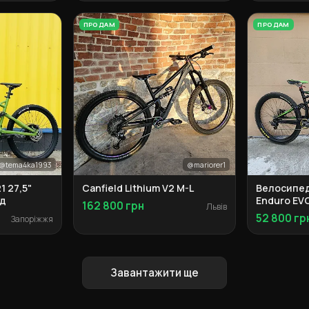
ПРОДАМ
ПРОДАМ
@tema4ka1993
@mariorer1
1 27,5"
Canfield Lithium V2 M-L
Велосипед
ед
Enduro EV
162 800 грн
Львів
52 800 гр
Запоріжжя
Завантажити ще