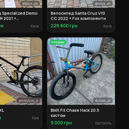
@tolya_dh
@tolya_dh
 Specialized Demo
Велосипед Santa Cruz V10
R 2021 +
CC 2022 + Fox компоненти
ти
рн
228 800 грн
Косів
Косів
ПРОДАМ
@kraylyuk_b
@zhab_yk
 XL
BMX Fit Chase Hack 20.5
кастом
н
Київ
9 000 грн
Костопіль