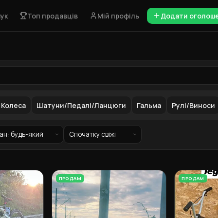
ук
Топ продавців
Мій профіль
Додати оголош
Колеса
Шатуни/Педалі/Ланцюги
Гальма
Рулі/Виноси
ПРОДАМ
ПРОДАМ