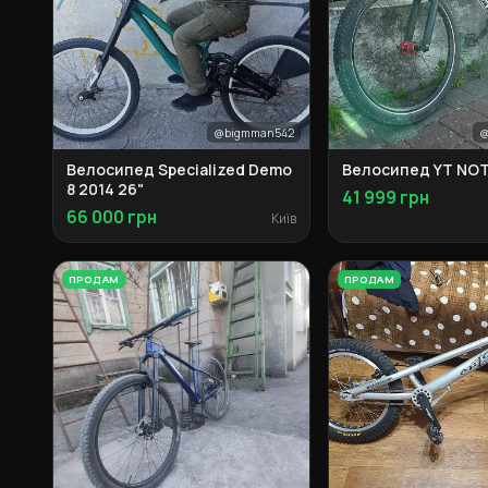
@bigmman542
@
Велосипед Specialized Demo
Велосипед YT NOT
8 2014 26"
41 999 грн
66 000 грн
Київ
ПРОДАМ
ПРОДАМ