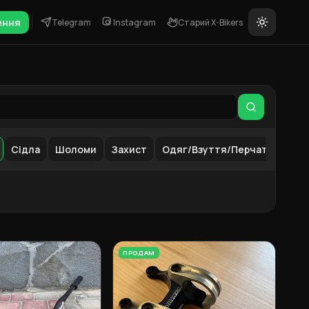
ення
Telegram
Instagram
Старий X-Bikers
Сідла
Шоломи
Захист
Одяг/Взуття/Перчатки
Ак
ПРОДАМ