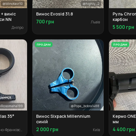
@Minotavr10
@highly_2
 + виніс
Винос Evosid 31.8
Руль Chro
пси NN
карбон
700 грн
Львів
5 500 грн
Дніпро
ПРОДАМ
ПРОДАМ
Rosomaha199
@Popa_bobra1488
las 35°
Винос Sixpack Millennium
Кермо ONE
синій
мм
2 000 грн
4 400 грн
Івано-Франківськ
Київ