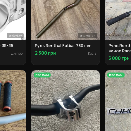
@Yaytzy
@tolya_dh
y 35×35
Руль Renthal Fatbar 780 mm
Руль Renth
винос Race
2 500 грн
Дніпро
Косів
грипси SD
5 000 грн
ПРОДАМ
ПРОДАМ