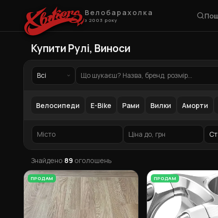
Велобарахолка
Пош
з 2003 року
Купити Рулі, Виноси
Велосипеди
E-Bike
Рами
Вилки
Аморти
Знайдено
89
оголошень
ПРОДАМ
ПРОДАМ