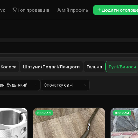
ук
Топ продавців
Мій профіль
Додати оголош
Колеса
Шатуни/Педалі/Ланцюги
Гальма
Рулі/Виноси
ПРОДАМ
ПРОДАМ