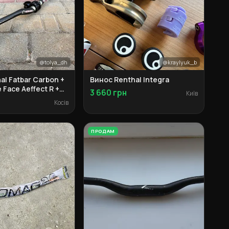
@tolya_dh
@kraylyuk_b
al Fatbar Carbon +
Винос Renthal Integra
 Face Aeffect R +
3 660 грн
Київ
G
Косів
ПРОДАМ