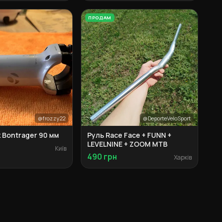
ПРОДАМ
@frozzy22
@DeporteVeloSport
 Bontrager 90 мм
Руль Race Face + FUNN +
LEVELNINE + ZOOM MTB
Київ
490 грн
Харків