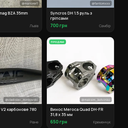
@mariorer1
@fantomxxx
mag BZA 35mm
Syncros DH 1.5 руль з
гріпсами
700 грн
Львів
Самбір
ПРОДАМ
@vladislav_minkovski
@maksim_botvinko
 V2 карбонове 780
Винос Meroca Quad DH-FR
31,8 x 35 мм
650 грн
Рівне
Кременчук