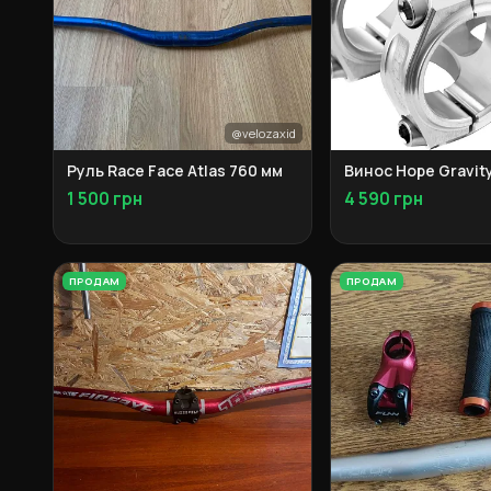
@velozaxid
Руль Race Face Atlas 760 мм
Винос Hope Gravit
1 500 грн
4 590 грн
ПРОДАМ
ПРОДАМ