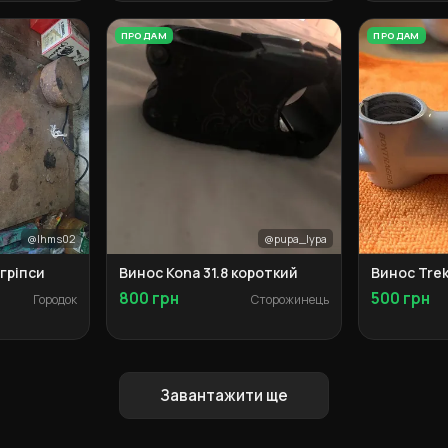
ПРОДАМ
ПРОДАМ
@Ihms02
@pupa_lypa
 гріпси
Винос Kona 31.8 короткий
Винос Trek
800 грн
500 грн
Городок
Сторожинець
Завантажити ще