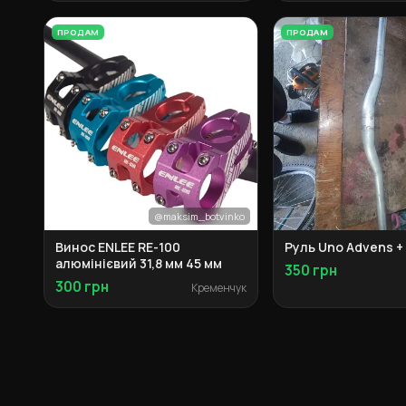
ПРОДАМ
ПРОДАМ
@maksim_botvinko
Винос ENLEE RE-100
Руль Uno Advens +
алюмінієвий 31,8 мм 45 мм
350 грн
300 грн
Кременчук