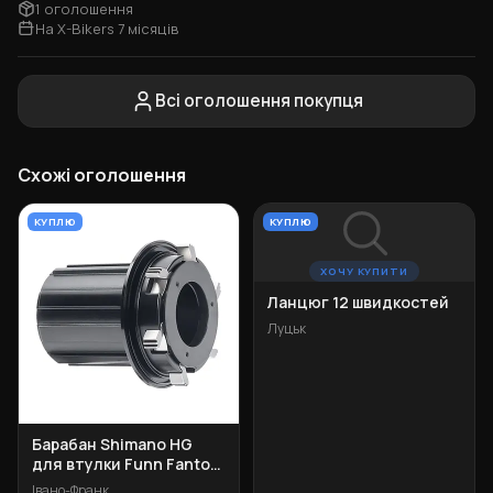
1 оголошення
На X-Bikers 7 місяців
Всі оголошення покупця
Схожі оголошення
КУПЛЮ
КУПЛЮ
ХОЧУ КУПИТИ
Ланцюг 12 швидкостей
Луцьк
Барабан Shimano HG
для втулки Funn Fantom
102t
Івано-Франківськ