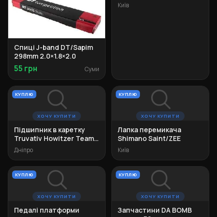
Київ
Спиці J-band DT/Sapim
298mm 2.0×1.8×2.0
55 грн
Суми
КУПЛЮ
КУПЛЮ
ХОЧУ КУПИТИ
ХОЧУ КУПИТИ
Підшипник в каретку
Лапка перемикача
Truvativ Howitzer Team
Shimano Saint/ZEE
XR 68/73
Дніпро
Київ
КУПЛЮ
КУПЛЮ
ХОЧУ КУПИТИ
ХОЧУ КУПИТИ
Педалі платформи
Запчастини DA BOMB