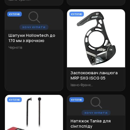
КУПЛЮ
КУПЛЮ
ХОЧУ КУПИТИ
Шатуни Hollowtech до
170 мм з зірочкою
Чернігів
Заспокоювач ланцюга
MRP SXG ISCG 05
Івано-Франківськ
КУПЛЮ
КУПЛЮ
ХОЧУ КУПИТИ
Натяжок Tanke для
сінглспіду