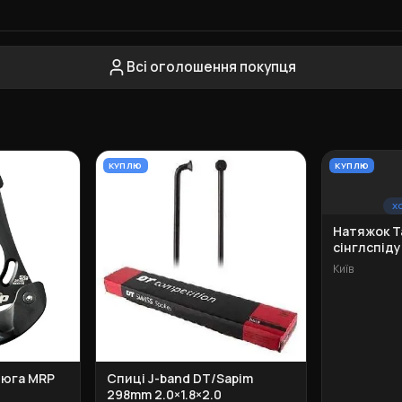
Всі оголошення покупця
КУПЛЮ
КУПЛЮ
Х
Натяжок T
сінглспіду
Київ
цюга MRP
Спиці J-band DT/Sapim
298mm 2.0×1.8×2.0