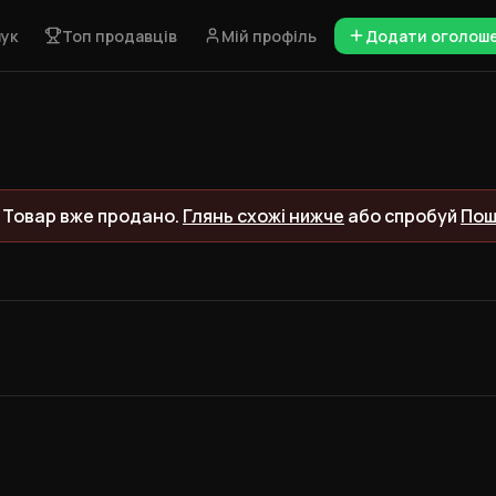
ук
Топ продавців
Мій профіль
Додати оголош
 Товар вже продано.
Глянь схожі нижче
або спробуй
Пош