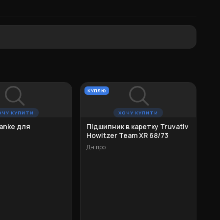
КУПЛЮ
ОЧУ КУПИТИ
ХОЧУ КУПИТИ
anke для
Підшипник в каретку Truvativ
Howitzer Team XR 68/73
Дніпро