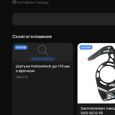
На X-Bikers 1 місяць
Схожі оголошення
КУПЛЮ
КУПЛЮ
ХОЧУ КУПИТИ
Шатуни Hollowtech до 170 мм
з зірочкою
Чернігів
Заспокоювач лан
SXG ISCG 05