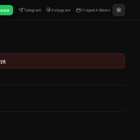
ення
Telegram
Instagram
Старий X-Bikers
ук