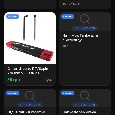
Івано-Франківськ
КУПЛЮ
КУПЛЮ
ХОЧУ КУПИТИ
Натяжок Tanke для
сінглспіду
Київ
Спиці J-band DT/Sapim
298mm 2.0×1.8×2.0
55 грн
Суми
КУПЛЮ
КУПЛЮ
ХОЧУ КУПИТИ
ХОЧУ КУПИТИ
Підшипник в каретку
Лапка перемикача