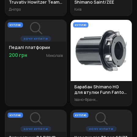
Truvativ Howitzer Team
Shimano Saint/ZEE
XR 68/73
Дніпро
Київ
КУПЛЮ
КУПЛЮ
ХОЧУ КУПИТИ
Педалі платформи
200 грн
Миколаїв
Барабан Shimano HG
для втулки Funn Fantom
102t
Івано-Франківськ
КУПЛЮ
КУПЛЮ
ХОЧУ КУПИТИ
ХОЧУ КУПИТИ