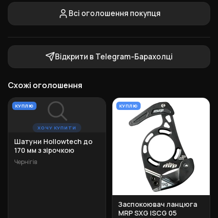
Всі оголошення покупця
Відкрити в Telegram-Барахолці
Схожі оголошення
КУПЛЮ
КУПЛЮ
ХОЧУ КУПИТИ
Шатуни Hollowtech до
170 мм з зірочкою
Чернігів
Заспокоювач ланцюга
MRP SXG ISCG 05