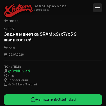
Велобарахолка
з 2003 року
Назад
КУПЛЮ
Задня манетка SRAM x9/x7/x5 9
швидкостей
Київ
06.07.2026
ПОКУПЕЦЬ
@Otbitiivlad
Київ
1 оголошення
На X-Bikers 3 місяці
Написати @Otbitiivlad