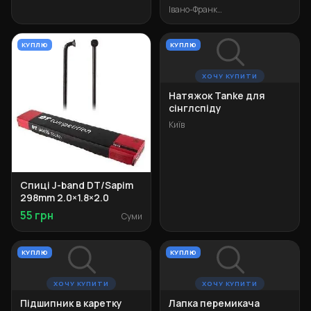
Івано-Франківськ
КУПЛЮ
КУПЛЮ
ХОЧУ КУПИТИ
Натяжок Tanke для
сінглспіду
Київ
Спиці J-band DT/Sapim
298mm 2.0×1.8×2.0
55 грн
Суми
КУПЛЮ
КУПЛЮ
ХОЧУ КУПИТИ
ХОЧУ КУПИТИ
Підшипник в каретку
Лапка перемикача