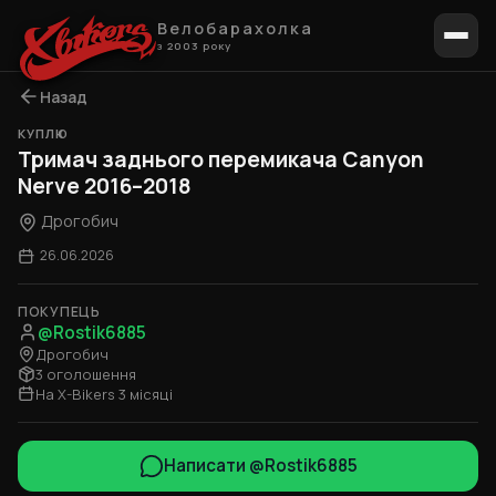
Велобарахолка
з 2003 року
Назад
КУПЛЮ
Тримач заднього перемикача Canyon
Nerve 2016–2018
Дрогобич
26.06.2026
ПОКУПЕЦЬ
@Rostik6885
Дрогобич
3 оголошення
На X-Bikers 3 місяці
Написати @Rostik6885