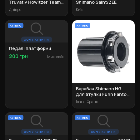
Truvativ Howitzer Team
Shimano Saint/ZEE
XR 68/73
Дніпро
Київ
КУПЛЮ
КУПЛЮ
ХОЧУ КУПИТИ
Педалі платформи
200 грн
Миколаїв
Барабан Shimano HG
для втулки Funn Fantom
102t
Івано-Франківськ
КУПЛЮ
КУПЛЮ
ХОЧУ КУПИТИ
ХОЧУ КУПИТИ