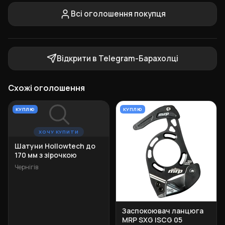
Всі оголошення покупця
Відкрити в Telegram-Барахолці
Схожі оголошення
КУПЛЮ
КУПЛЮ
ХОЧУ КУПИТИ
Шатуни Hollowtech до
170 мм з зірочкою
Чернігів
Заспокоювач ланцюга
MRP SXG ISCG 05