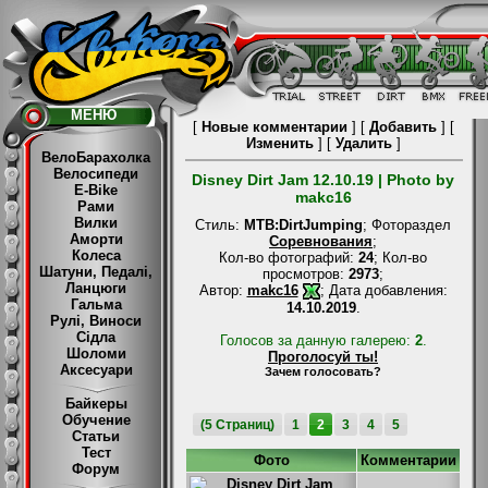
МЕНЮ
[
Новые комментарии
] [
Добавить
] [
Изменить
] [
Удалить
]
ВелоБарахолка
Велосипеди
Disney Dirt Jam 12.10.19 | Photo by
E-Bike
makc16
Рами
Вилки
Стиль:
MTB:DirtJumping
; Фотораздел
Аморти
Соревнования
;
Колеса
Кол-во фотографий:
24
; Кол-во
Шатуни, Педалі,
просмотров:
2973
;
Ланцюги
Aвтор:
makc16
; Дата добавления:
Гальма
14.10.2019
.
Рулі, Виноси
Сідла
Голосов за данную галерею:
2
.
Шоломи
Проголосуй ты!
Аксесуари
Зачем голосовать?
Байкеры
Обучение
(5 Страниц)
1
2
3
4
5
Статьи
Тест
Фото
Комментарии
Форум