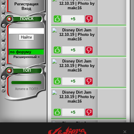
Регистрация
Вход
+5
ПОИСК
+5
Расширенный >
ТОП
+5
Хотите в ТОП?
+5
×