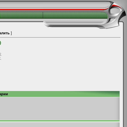
алить
]
)
8
;
2
.
арии