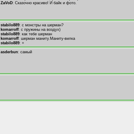
ZaVoD
: Сказочно красиво! И байк и фото.
stabilo889
: с монстры на шерман?
komarroff
: с пружины на воздух)
stabilo889
: как тебе шерман
komarroff
: шерман маниту.Маниту-вилка
stabilo889
: +
asderbun
: самый