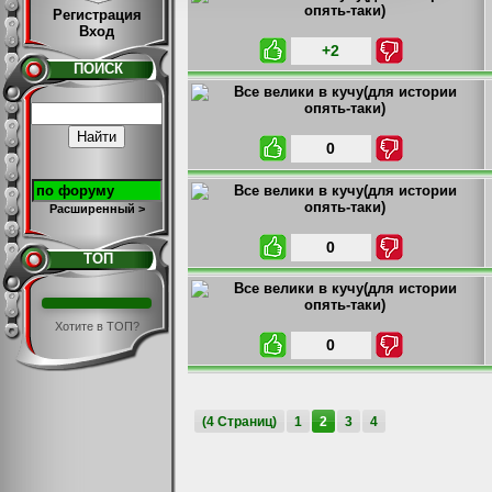
Регистрация
Вход
+2
ПОИСК
0
Расширенный >
0
ТОП
Хотите в ТОП?
0
(4 Страниц)
1
2
3
4