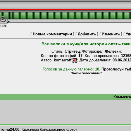
[
Новые комментарии
] [
Добавить
] [
Изменить
] [
Уд
Все велики в кучу(для истории опять-таки
Стиль:
Стритец
; Фотораздел
Железки
;
Кол-во фотографий:
17
; Кол-во просмотров:
1216
Aвтор:
komarroff
; Дата добавления:
08.06.201
Голосов за данную галерею:
10
.
Проголосуй ты!
Зачем голосовать?
Коммент
roma24:00
: Красивый байк,красивое фото)