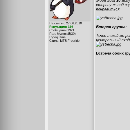
Ждем всех
20
мин
сторону лысой гор
понравиться.
На сайте с 27.06.2010
Вторая группа:
Репутация: 316
Сообщений 1321
Пол: Мужской(30)
Точно такой же р
Город: Київ
центральный вход
Стиль: MTB:Freeride
Встреча обоих гру