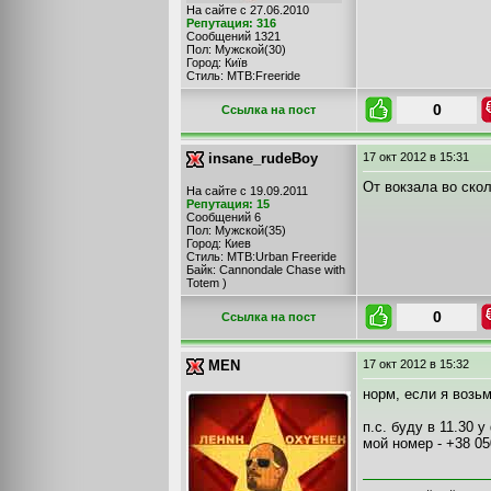
На сайте с 27.06.2010
Репутация: 316
Сообщений 1321
Пол: Мужской(30)
Город: Київ
Стиль: MTB:Freeride
0
Cсылка на пост
insane_rudeBoy
17 окт 2012
в 15:31
От вокзала во скол
На сайте с 19.09.2011
Репутация: 15
Сообщений 6
Пол: Мужской(35)
Город: Киев
Стиль: MTB:Urban Freeride
Байк: Cannondale Chase with
Totem )
0
Cсылка на пост
MEN
17 окт 2012
в 15:32
норм, если я возьм
п.с. буду в 11.30 
мой номер - +38 05