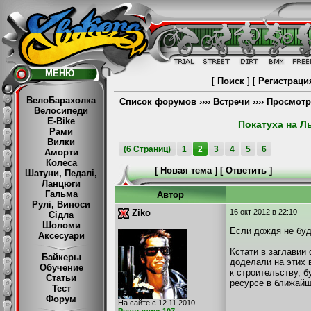
МЕНЮ
[
Поиск
] [
Регистраци
ВелоБарахолка
Список форумов
››››
Встречи
›››› Просмот
Велосипеди
E-Bike
Покатуха на Лы
Рами
Вилки
(6 Страниц)
1
2
3
4
5
6
Аморти
Колеса
[
Новая тема
] [
Ответить
]
Шатуни, Педалі,
Ланцюги
Гальма
Автор
Рулі, Виноси
Ziko
16 окт 2012
в 22:10
Сідла
Шоломи
Если дождя не буде
Аксесуари
Кстати в заглавии
Байкеры
доделали на этих 
Обучение
к строительству, 
Статьи
ресурсе в ближайш
Тест
Форум
На сайте с 12.11.2010