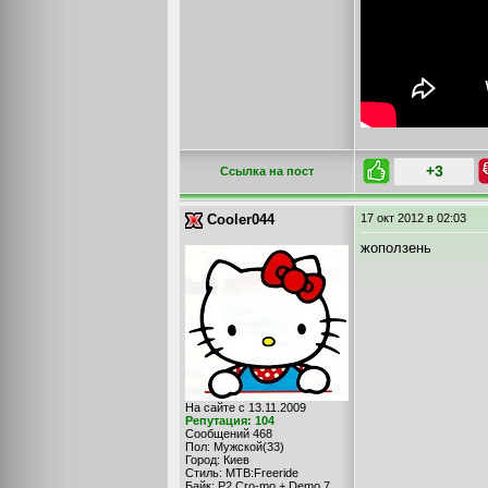
+3
Cсылка на пост
Cooler044
17 окт 2012
в 02:03
жоползень
На сайте с 13.11.2009
Репутация: 104
Сообщений 468
Пол: Мужской(33)
Город: Киев
Стиль: MTB:Freeride
Байк: P2 Cro-mo + Demo 7