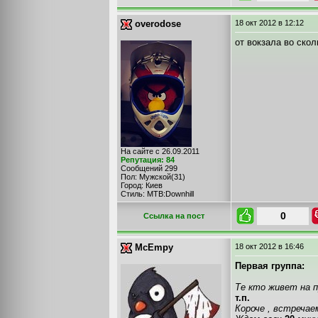
overodose
18 окт 2012
в 12:12
от вокзала во скол
На сайте с 26.09.2011
Репутация: 84
Сообщений 299
Пол: Мужской(31)
Город: Киев
Стиль: MTB:Downhill
0
Cсылка на пост
McEmpy
18 окт 2012
в 16:46
Первая группа:
Те кто живет на п
т.п.
Короче , встреча