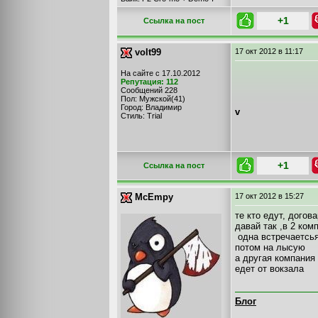
+1
Cсылка на пост
volt99
17 окт 2012
в 11:17
На сайте с 17.10.2012
Репутация: 112
Сообщений 228
Пол: Мужской(41)
Город: Владимир
v
Стиль: Trial
+1
Cсылка на пост
McEmpy
17 окт 2012
в 15:27
те кто едут, дого
давай так ,в 2 ком
одна встречаетсья
потом на лысую
а другая компания 
едет от вокзала
Блог