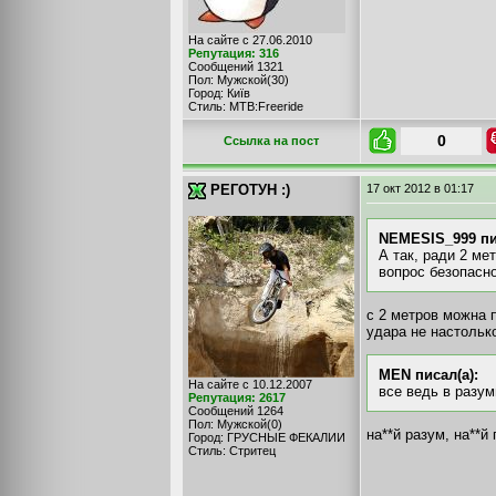
На сайте с 27.06.2010
Репутация: 316
Сообщений 1321
Пол: Мужской(30)
Город: Київ
Стиль: MTB:Freeride
0
Cсылка на пост
РЕГОТУН :)
17 окт 2012
в 01:17
NEMESIS_999 пи
А так, ради 2 ме
вопрос безопасно
с 2 метров можна п
удара не настолько
MEN писал(а):
На сайте с 10.12.2007
все ведь в разу
Репутация: 2617
Сообщений 1264
Пол: Мужской(0)
на**й разум, на**й
Город: ГРУСНЫЕ ФЕКАЛИИ
Стиль: Стритец