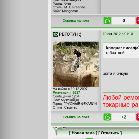
Город: Киев
Стиль: MTB:Freeride
Байк: Mongoose
0
Cсылка на пост
РЕГОТУН :)
19 окт 2012
в 01:10
knoquer писал(а)
с братвой
шота я очкую
На сайте с 10.12.2007
Репутация: 2617
Любой ремон
Сообщений 1264
Пол: Мужской(0)
токарные р
Город: ГРУСНЫЕ ФЕКАЛИИ
Стиль: Стритец
+2
Cсылка на пост
[
Новая тема
] [
Ответить
]