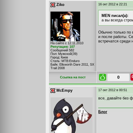
Ziko
16 окт 2012
в 22:21
MEN писал(а):
а вы всегда стро
Обычно только по 
и после работы. С
встречатся среди 
На сайте с 12.11.2010
Репутация: 107
Сообщений 582
Пол: Мужской(39)
Город: Киев
Стиль: MTB:Enduro
Байк: Ellsworth Dare 2011, SX
Trail 2008
0
Cсылка на пост
McEmpy
17 окт 2012
в 00:51
все, давайте без 
Блог