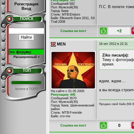
Репутация: 107
Регистрация
Сообщений 582
П.С. В полете тож
Пол: Мужской(39)
Вход
Город: Киев
Стиль: MTB:Enduro
Байк: Ellsworth Dare 2011, SX
ПОИСК
Trail 2008
+2
Cсылка на пост
MEN
16 окт 2012
в 22:11
Ziko писал(а):
Расширенный >
Тему с фотограф
время.
ТОП
ждем, ждем....
Хотите в ТОП?
а вы всегда строи
На сайте с 01.05.2005
Репутация: 445
Сообщений 3570
Пол: Мужской(30)
Продаю свой байк (NS B
Город: Киев, Шевченковский
район
Стиль: MTB:Freeride
Байк: cro-mo
0
Cсылка на пост