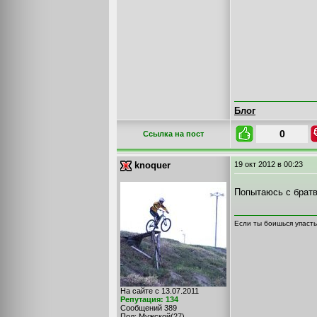
Блог
0
Cсылка на пост
knoquer
19 окт 2012
в 00:23
Попытаюсь с братв
Если ты боишься упасть
На сайте с 13.07.2011
Репутация: 134
Сообщений 389
Пол: Мужской(27)