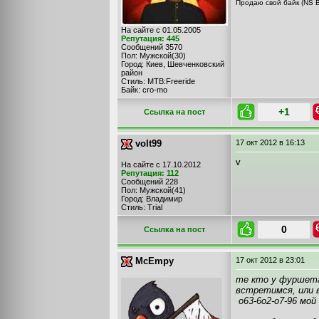
Продаю свой байк (NS B
На сайте с 01.05.2005
Репутация: 445
Сообщений 3570
Пол: Мужской(30)
Город: Киев, Шевченковский
район
Стиль: MTB:Freeride
Байк: cro-mo
+1
Cсылка на пост
volt99
17 окт 2012
в 16:13
v
На сайте с 17.10.2012
Репутация: 112
Сообщений 228
Пол: Мужской(41)
Город: Владимир
Стиль: Trial
0
Cсылка на пост
McEmpy
17 окт 2012
в 23:01
те кто у фуршета
встретимся, или в
о63-6о2-о7-96 мой