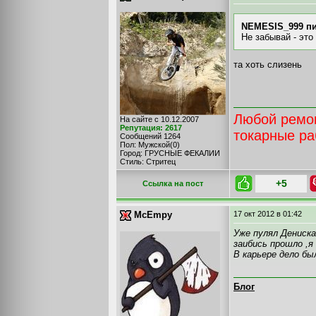
NEMESIS_999 пи
Не забывай - это
та хоть слизень
Любой ремон
На сайте с 10.12.2007
Репутация: 2617
токарные р
Сообщений 1264
Пол: Мужской(0)
Город: ГРУСНЫЕ ФЕКАЛИИ
Стиль: Стритец
+5
Cсылка на пост
McEmpy
17 окт 2012
в 01:42
Уже пулял Дениск
заибись прошло ,я
В карьере дело бы
Блог