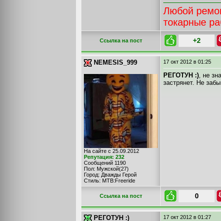
Любой ремон
токарные р
+2
Cсылка на пост
NEMESIS_999
17 окт 2012
в 01:25
РЕГОТУН :)
, не зн
застрянет. Не забы
На сайте с 25.09.2012
Репутация: 232
Сообщений 1190
Пол: Мужской(27)
Город: Дважды Герой
Стиль: MTB:Freeride
0
Cсылка на пост
РЕГОТУН :)
17 окт 2012
в 01:27