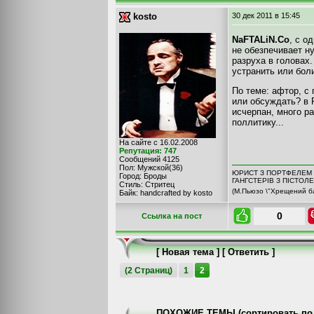
kosto
30 дек 2011
в 15:45
NaFTALiN.Co
, с о
не обезпечивает н
разруха в головах
устранить или боли
По теме: афтор, с 
или обсуждать? в Р
исчерпан, много р
поллитику...
На сайте с 16.02.2008
Репутация: 747
Сообщений 4125
Пол: Мужской(36)
ЮРИСТ З ПОРТФЕЛЕМ 
Город: Броды
ГАНГСТЕРІВ З ПІСТОЛ
Стиль: Стритец
(М.Пьюзо \"Хрещений ба
Байк: handcrafted by kosto
0
Cсылка на пост
[
Новая тема
] [
Ответить
]
(2 Страниц)
1
2
ПОХОЖИЕ ТЕМЫ (сортировать по 