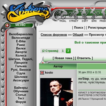
МЕНЮ
[
Поиск
] [
Регистраци
ВелоБарахолка
Список форумов
››››
Общий
›››› Просмотр
Велосипеди
E-Bike
Всё о таможни при
Рами
Вилки
(2 Страниц)
1
2
Аморти
Колеса
[
Новая тема
] [
Ответить
]
Шатуни, Педалі,
Ланцюги
Гальма
Автор
Рулі, Виноси
kosto
30 дек 2011
в 11:31
Сідла
Шоломи
mrStep
, ну да, мо
Аксесуари
легче, чувствуешь
Байкеры
Обучение
ЮРИСТ З ПОРТФЕЛЕМ 
Статьи
ГАНГСТЕРІВ З ПІСТОЛ
Тест
(М.Пьюзо \"Хрещений ба
Форум