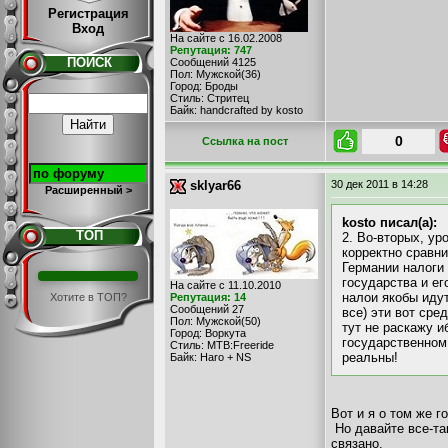
Регистрация
Вход
На сайте с 16.02.2008
Репутация: 747
ПОИСК
Сообщений 4125
Пол: Мужской(36)
Город: Броды
Стиль: Стритец
Байк: handcrafted by kosto
0
Cсылка на пост
sklyar66
30 дек 2011
в 14:28
Расширенный >
kosto писал(а):
ТОП
2. Во-вторых, ур
корректно сравни
Германии налоги
государства и ег
На сайте с 11.10.2010
налои якобы идут
Хотите в ТОП?
Репутация: 14
Сообщений 27
все) эти вот сре
Пол: Мужской(50)
тут не раскажу и
Город: Воркута
государственном 
Стиль: MTB:Freeride
реальны!
Байк: Haro + NS
Вот и я о том же г
Но давайте все-та
связано.