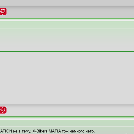
RATION
не в тему,
X-Bikers MAFIA
тож немного нето,