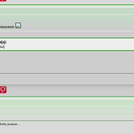
авнишнюю
(а):
лы)
 бабу рыжую...