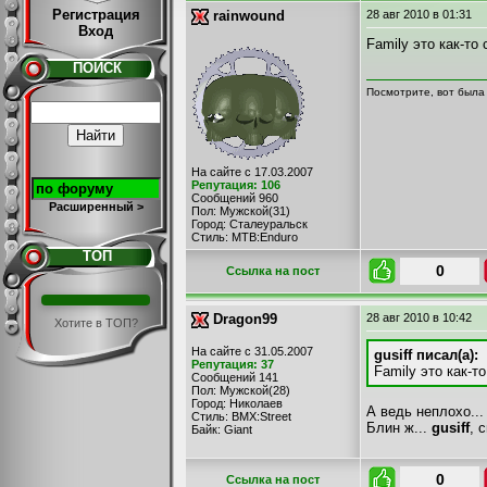
Регистрация
rainwound
28 авг 2010
в 01:31
Вход
Family это как-т
ПОИСК
Посмотрите, вот была
На сайте с 17.03.2007
Репутация: 106
Сообщений 960
Расширенный >
Пол: Мужской(31)
Город: Сталеуральск
Стиль: MTB:Enduro
ТОП
0
Cсылка на пост
Dragon99
28 авг 2010
в 10:42
Хотите в ТОП?
На сайте с 31.05.2007
gusiff писал(а):
Репутация: 37
Family это как-
Сообщений 141
Пол: Мужской(28)
Город: Николаев
А ведь неплохо...
Стиль: BMX:Street
Блин ж...
gusiff
, 
Байк: Giant
0
Cсылка на пост