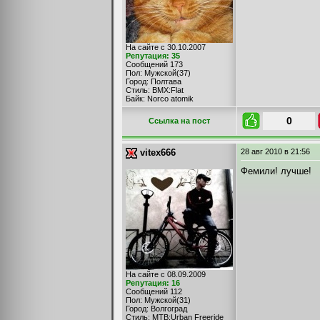
На сайте с 30.10.2007
Репутация: 35
Сообщений 173
Пол: Мужской(37)
Город: Полтава
Стиль: BMX:Flat
Байк: Norco atomik
0
Cсылка на пост
vitex666
28 авг 2010
в 21:56
Фемили! лучше!
На сайте с 08.09.2009
Репутация: 16
Сообщений 112
Пол: Мужской(31)
Город: Волгоград
Стиль: MTB:Urban Freeride