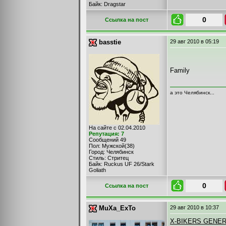
Байк: Dragstar
0
Cсылка на пост
basstie
29 авг 2010
в 05:19
Family
а это Челябинск...
На сайте с 02.04.2010
Репутация: 7
Сообщений 49
Пол: Мужской(38)
Город: Челябинск
Стиль: Стритец
Байк: Ruckus UF 26/Stark
Goliath
0
Cсылка на пост
MuXa_ExTo
29 авг 2010
в 10:37
X-BIKERS GENE