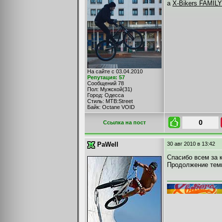
а
X-Bikers FAMIL
На сайте с 03.04.2010
Репутация: 57
Сообщений 78
Пол: Мужской(31)
Город: Одесса
Стиль: MTB:Street
Байк: Octane VOID
0
Cсылка на пост
PaWell
30 авг 2010
в 13:42
Спасибо всем за 
Продолжение те