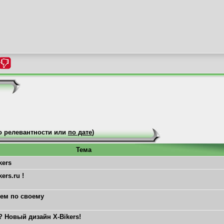
 релевантности или
по дате
)
Тема
kers
ers.ru !
яем по своему
 Новый дизайн X-Bikers!