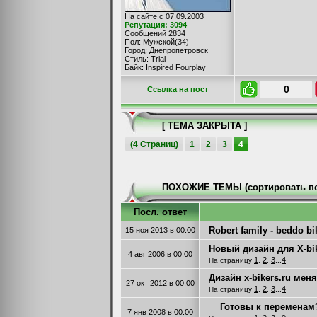
На сайте с 07.09.2003
Репутация: 3094
Сообщений 2834
Пол: Мужской(34)
Город: Днепропетровск
Стиль: Trial
Байк: Inspired Fourplay
0
Cсылка на пост
[ ТЕМА ЗАКРЫТА ]
(4 Страниц)
1
2
3
4
ПОХОЖИЕ ТЕМЫ (сортировать по
Посл. ответ
Robert family - beddo bi
15 ноя 2013
в 00:00
Новый дизайн для X-bik
4 авг 2006
в 00:00
1
2
3
4
На страницу
,
,
...
Дизайн x-bikers.ru мен
27 окт 2012
в 00:00
1
2
3
4
На страницу
,
,
...
Готовы к переменам?
7 янв 2008
в 00:00