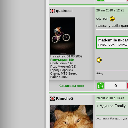
quatrosei
28 авг 2010
в 12:21
оф топ
нашел у себя д
mad-smile писал
пиво, сок, прико
На сайте с 31.08.2009
Репутация: 150
Сообщений 140
Пол: Мужской(28)
Город: Воронеж
Айоу
Стиль: MTB:Street
Байк: синий
0
Cсылка на пост
KlimcheG
28 авг 2010
в 13:43
+ Адин за Family
эх.. пивка бы щас .. да