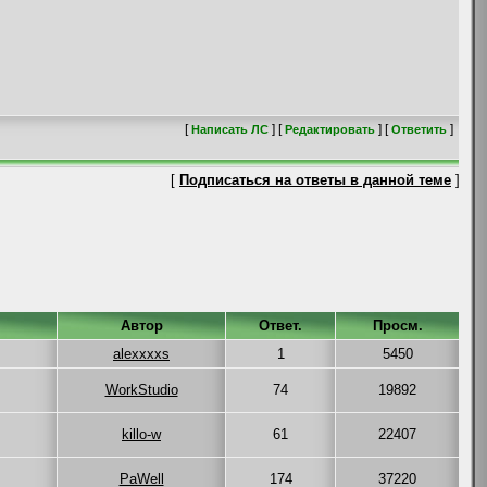
[
] [
] [
]
Написать ЛС
Редактировать
Ответить
[
Подписаться на ответы в данной теме
]
Автор
Ответ.
Просм.
alexxxxs
1
5450
WorkStudio
74
19892
killo-w
61
22407
PaWell
174
37220