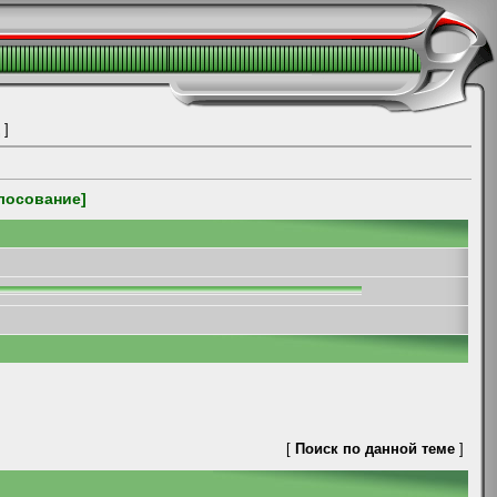
]
олосование]
[
Поиск по данной теме
]