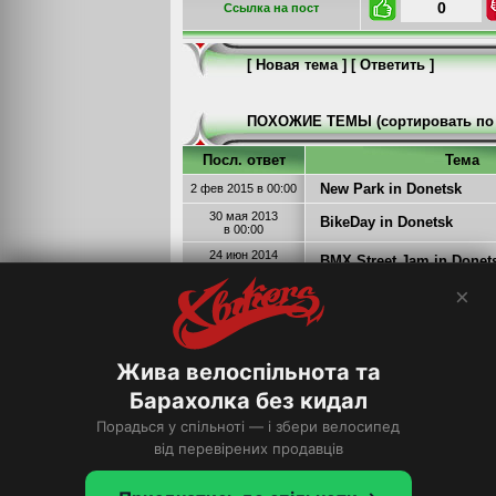
0
Cсылка на пост
[
Новая тема
] [
Ответить
]
ПОХОЖИЕ ТЕМЫ (сортировать по 
Посл. ответ
Тема
New Park in Donetsk
2 фев 2015
в 00:00
30 мая 2013
BikeDay in Donetsk
в 00:00
24 июн 2014
BMX Street Jam in Donet
в 00:00
×
Donetsk Dual race 21 авгу
28 сен 2010
в 00:00
1
2
На страницу
,
21 августа 2011г. Donetsk
28 окт 2011
в 00:00
1
2
3
На страницу
,
,
Жива велоспільнота та
Барахолка без кидал
Список форумов
››››
Видео
Порадься у спільноті — і збери велосипед
Форум:
від перевірених продавців