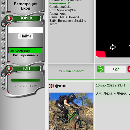
Репутация: 25
Регистрация
Сообщений 31
Вход
Пол: Мужской(30)
Город: Киев
Стиль: MTB:Downhill
ПОИСК
Байк: Bergamont Straitline
Team
Расширенный >
ТОП
+27
Cсылка на пост
@нтон
10 мая 2021
в 23:41
Хотите в ТОП?
Хм, Леха и Женя. 