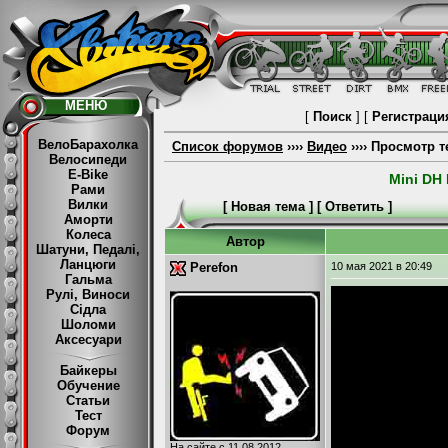
МЕНЮ
[
Поиск
] [
Регистраци
ВелоБарахолка
Список форумов
››››
Видео
›››› Просмотр 
Велосипеди
E-Bike
Mini DH
Рами
Вилки
[
Новая тема
] [
Ответить
]
Аморти
Колеса
Автор
Шатуни, Педалі,
Ланцюги
Perefon
10 мая 2021
в 20:49
Гальма
Рулі, Виноси
Сідла
Шоломи
Аксесуари
Байкеры
Обучение
Статьи
Тест
Форум
На сайте с 11.08.2012