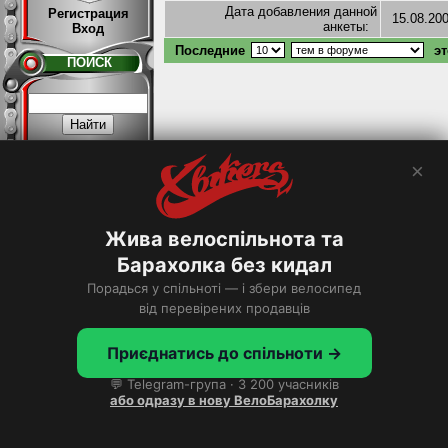
Дата добавления данной
Регистрация
15.08.20
анкеты:
Вход
Последние
эт
ПОИСК
×
Расширенный >
Жива велоспільнота та
ТОП
Барахолка без кидал
Порадься у спільноті — і збери велосипед
Хотите в ТОП?
від перевірених продавців
Приєднатись до спільноти →
💬 Telegram-група · 3 200 учасників
або одразу в нову ВелоБарахолку