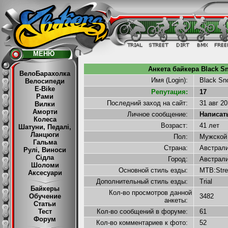
МЕНЮ
Анкета байкера Black S
ВелоБарахолка
Имя (Login):
Black S
Велосипеди
E-Bike
Репутация:
17
Рами
Последний заход на сайт:
31 авг 2
Вилки
Аморти
Личное сообщение:
Написать 
Колеса
Возраст:
41 лет
Шатуни, Педалі,
Ланцюги
Пол:
Мужско
Гальма
Страна:
Австрал
Рулі, Виноси
Сідла
Город:
Австрал
Шоломи
Основной стиль езды:
MTB:Str
Аксесуари
Дополнительный стиль езды:
Trial
Байкеры
Кол-во просмотров данной
Обучение
3482
анкеты:
Статьи
Тест
Кол-во сообщений в форуме:
61
Форум
Кол-во комментариев к фото:
52