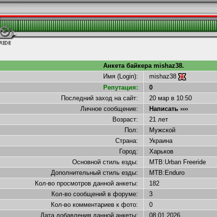
Анкета байкера mishaz38.
Имя (Login):
mishaz38
Репутация:
0
Последний заход на сайт:
20 мар
в 10:50
Личное сообщение:
Написать ››››
Возраст:
21 лет
Пол:
Мужской
Страна:
Украина
Город:
Харьков
Основной стиль езды:
MTB:Urban Freeride
Дополнительный стиль езды:
MTB:Enduro
Кол-во просмотров данной анкеты:
182
Кол-во сообщений в форуме:
3
Кол-во комментариев к фото:
0
Дата добавления данной анкеты:
08.01.2026