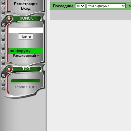
Регистрация
Последние
э
Вход
ПОИСК
Расширенный >
ТОП
Хотите в ТОП?