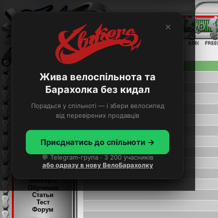
×
МЕНЮ
ВелоБарахолка
Жива велоспільнота та
Велосипеди
E-Bike
Барахолка без кидал
Рами
Вилки
Порадься у спільноті — і збери велосипед
Аморти
Колеса
від перевірених продавців
Шатуни, Педалі,
Ланцюги
Гальма
Приєднатись до спільноти →
Рулі, Виноси
Сідла
💬 Telegram-група · 3 200 учасників
Шоломи
або одразу в нову ВелоБарахолку
Аксесуари
Байкеры
Обучение
Статьи
Тест
Форум