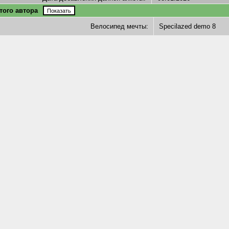
того автора
Велосипед мечты:
Specilazed demo 8