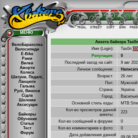
МЕНЮ
Анкета байкера Tas0n
ВелоБарахолка
Имя (Login):
Tas0n
Велосипеди
E-Bike
Репутация:
0
Рами
Последний заход на сайт:
9 авг 20
Вилки
Аморти
Личное сообщение:
Написать 
Колеса
Возраст:
26 лет
Шатуни, Педалі,
Ланцюги
Пол:
Мужско
Гальма
Страна:
Україна
Рулі, Виноси
Сідла
Город:
Васильк
Шоломи
Основной стиль езды:
MTB:Str
Аксесуари
Кол-во просмотров данной
223
Байкеры
анкеты:
Обучение
Кол-во сообщений в форуме:
0
Статьи
Тест
Кол-во комментариев к фото:
0
Форум
Дата добавления данной
09.08.20