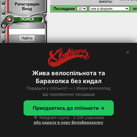
анкеты:
Регистрация
Вход
Последние
эт
ПОИСК
×
Расширенный >
Жива велоспільнота та
ТОП
Барахолка без кидал
Порадься у спільноті — і збери велосипед
Хотите в ТОП?
від перевірених продавців
Приєднатись до спільноти →
💬 Telegram-група · 3 200 учасників
або одразу в нову ВелоБарахолку