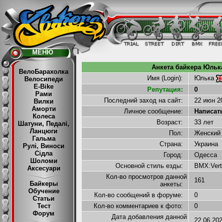
МЕНЮ
Анкета байкера Юльк
ВелоБарахолка
Имя (Login):
Юлька
Велосипеди
E-Bike
Репутация:
0
Рами
Последний заход на сайт:
22 июн 2
Вилки
Аморти
Личное сообщение:
Написать 
Колеса
Возраст:
33 лет
Шатуни, Педалі,
Ланцюги
Пол:
Женски
Гальма
Страна:
Украина
Рулі, Виноси
Сідла
Город:
Одесса
Шоломи
Основной стиль езды:
BMX:Ver
Аксесуари
Кол-во просмотров данной
161
Байкеры
анкеты:
Обучение
Кол-во сообщений в форуме:
0
Статьи
Тест
Кол-во комментариев к фото:
0
Форум
Дата добавления данной
22.06.20