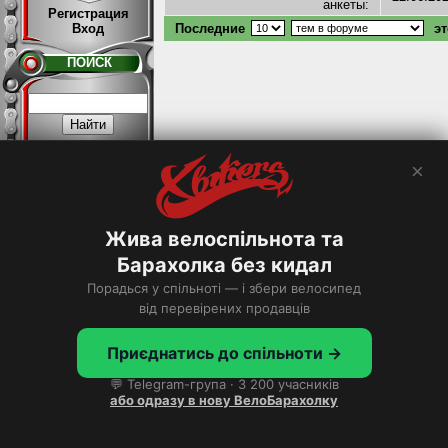
анкеты:
Регистрация
Вход
Последние
эт
ПОИСК
×
Расширенный >
Жива велоспільнота та
ТОП
Барахолка без кидал
Порадься у спільноті — і збери велосипед
Хотите в ТОП?
від перевірених продавців
Приєднатись до спільноти →
💬 Telegram-група · 3 200 учасників
або одразу в нову ВелоБарахолку