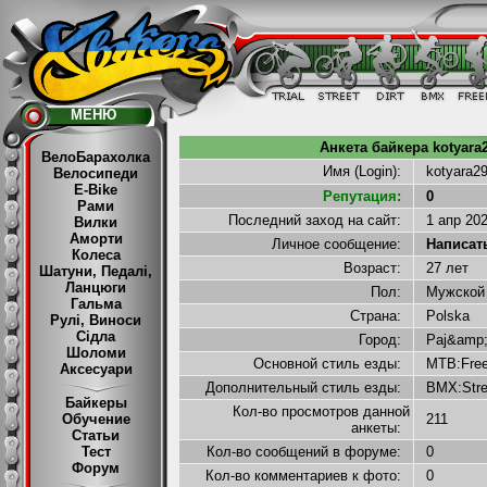
МЕНЮ
Анкета байкера kotyara2
ВелоБарахолка
Имя (Login):
kotyara2
Велосипеди
E-Bike
Репутация:
0
Рами
Последний заход на сайт:
1 апр 20
Вилки
Аморти
Личное сообщение:
Написать 
Колеса
Возраст:
27 лет
Шатуни, Педалі,
Ланцюги
Пол:
Мужско
Гальма
Страна:
Polska
Рулі, Виноси
Сідла
Город:
Paj&amp;
Шоломи
Основной стиль езды:
MTB:Free
Аксесуари
Дополнительный стиль езды:
BMX:Str
Байкеры
Кол-во просмотров данной
Обучение
211
анкеты:
Статьи
Тест
Кол-во сообщений в форуме:
0
Форум
Кол-во комментариев к фото:
0