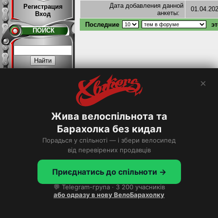
Дата добавления данной
Регистрация
01.04.20
анкеты:
Вход
Последние
эт
ПОИСК
×
Расширенный >
Жива велоспільнота та
ТОП
Барахолка без кидал
Порадься у спільноті — і збери велосипед
Хотите в ТОП?
від перевірених продавців
Приєднатись до спільноти →
💬 Telegram-група · 3 200 учасників
або одразу в нову ВелоБарахолку