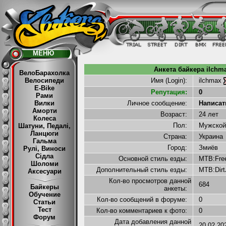
МЕНЮ
Анкета байкера ilchma
ВелоБарахолка
Велосипеди
Имя (Login):
ilchmax
E-Bike
Репутация:
0
Рами
Вилки
Личное сообщение:
Написать
Аморти
Возраст:
24 лет
Колеса
Пол:
Мужско
Шатуни, Педалі,
Ланцюги
Страна:
Украин
Гальма
Город:
Змиёв
Рулі, Виноси
Сідла
Основной стиль езды:
MTB:Fre
Шоломи
Дополнительный стиль езды:
MTB:Dir
Аксесуари
Кол-во просмотров данной
684
Байкеры
анкеты:
Обучение
Кол-во сообщений в форуме:
0
Статьи
Тест
Кол-во комментариев к фото:
0
Форум
Дата добавления данной
20.02.2