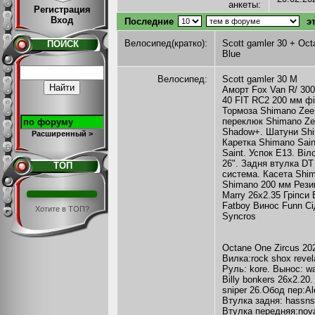
анкеты:
Регистрация
Вход
Последние
эт
Велосипед(кратко):
Scott gamler 30 + Oct
ПОИСК
Blue
Велосипед:
Scott gamler 30 М
Аморт Fox Van R/ 30
40 FIT RC2 200 мм ф
Тормоза Shimano Zee
переклюк Shimano Ze
Shadow+. Шатуни Shi
Расширенный >
Каретка Shimano Sain
Saint. Успок Е13. Ві
26". Задня втулка DT
ТОП
система. Касета Shi
Shimano 200 мм Рези
Marry 26x2.35 Гріпси
Fatboy Винос Funn Сі
Хотите в ТОП?
Syncros
Octane One Zircus 20
Вилка:rock shox revela
Руль: kore. Вынос: w
Billy bonkers 26x2.20
sniper 26.Обод пер:Al
Втулка задня: hassns 
Втулка передняя:nova