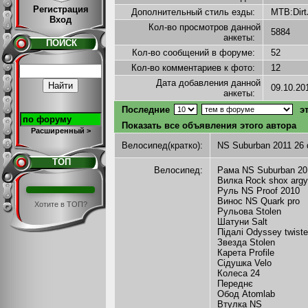
Регистрация
Дополнительный стиль езды:
MTB:Dir
Вход
Кол-во просмотров данной
5884
анкеты:
ПОИСК
Кол-во сообщений в форуме:
52
Кол-во комментариев к фото:
12
Дата добавления данной
09.10.2
анкеты:
Последние
эт
Показать все объявления этого автора
Расширенный >
Велосипед(кратко):
NS Suburban 2011 26 d
ТОП
Велосипед:
Рама NS Suburban 201
Вилка Rock shox argy
Руль NS Proof 2010
Винос NS Quark pro
Хотите в ТОП?
Рульова Stolen
Шатуни Salt
Підалі Odyssey twist
Звезда Stolen
Карета Profile
Сідушка Velo
Колеса 24
Переднє
Обод Atomlab
Втулка NS