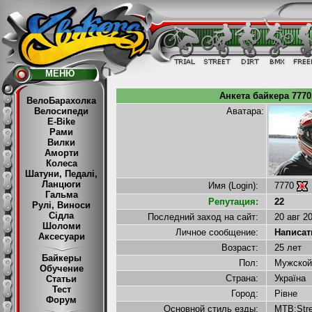
МЕНЮ
Анкета байкера 7770
ВелоБарахолка
Велосипеди
Аватара:
E-Bike
Рами
Вилки
Аморти
Колеса
Шатуни, Педалі,
Ланцюги
Имя (Login):
7770
Гальма
Репутация:
22
Рулі, Виноси
Сідла
Последний заход на сайт:
20 авг 2
Шоломи
Личное сообщение:
Написать
Аксесуари
Возраст:
25 лет
Байкеры
Пол:
Мужско
Обучение
Страна:
Україна
Статьи
Тест
Город:
Рівне
Форум
Основной стиль езды:
MTB:Str