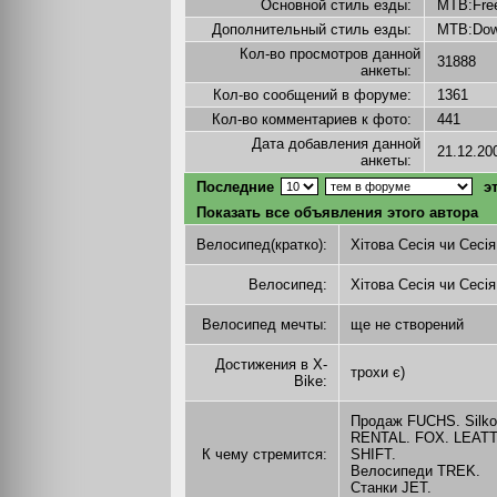
Основной стиль езды:
MTB:Fre
Дополнительный стиль езды:
MTB:Dow
Кол-во просмотров данной
31888
анкеты:
Кол-во сообщений в форуме:
1361
Кол-во комментариев к фото:
441
Дата добавления данной
21.12.2
анкеты:
Последние
эт
Показать все объявления этого автора
Велосипед(кратко):
Хітова Сесія чи Сесія
Велосипед:
Хітова Сесія чи Сесія
Велосипед мечты:
ще не створений
Достижения в X-
трохи є)
Bike:
Продаж FUCHS. Silko
RENTAL. FOX. LEATT
К чему стремится:
SHIFT.
Велосипеди ТREK.
Станки JET.