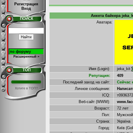
Регистрация
Вход
Анкета байкера jeka_ki
ПОИСК
Аватара:
Расширенный >
Имя (Login):
jeka_kit
ТОП
Репутация:
409
Последний заход на сайт:
Сейчас 
Хотите в ТОП?
Личное сообщение:
Написать
ICQ:
т093637
Веб-сайт (WWW):
www.face
Возраст:
72 лет
Пол:
Мужско
Страна:
Україна
Город:
Київ (Golo