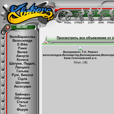
МЕНЮ
ВелоБарахолка
Просмотреть все объявления от je
Велосипеди
E-Bike
Рами
Вилки
Велоремонт. Т.О. Ремонт
велосипедов.Веломастер,Веломеханник,Велосер
Аморти
Киев Голосеевский р-н.
Колеса
50грн. (2$)
Шатуни, Педалі,
Ланцюги
Гальма
Рулі, Виноси
Сідла
Шоломи
Аксесуари
Байкеры
Обучение
Статьи
Тест
Форум