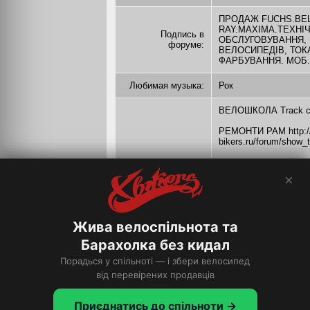
ПРОДАЖ FUCHS.BEL
RAY.MAXIMA.ТЕХНІ
Подпись в
ОБСЛУГОВУВАННЯ,
форуме:
ВЕЛОСИПЕДІВ, ТОК
ФАРБУВАННЯ. МОБ. 0
Любимая музыка:
Рок
ВЕЛОШКОЛА Track co
РЕМОНТИ РАМ http:/
bikers.ru/forum/show_
Виготовляю Штоки на
×
Продаж Велосипедів
Другие увлечения:
Продаж високоякісних
нижче ринкових!
Жива велоспільнота та
Барахолка без кидал
Порадься у спільноті — і збери велосипед
від перевірених продавців
Приєднатись до спільноти →