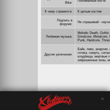
Поломанные кости
Bike:
К чему стремится:
К целым костям
Подпись в
Не спрашивай - науч
форуме:
Melodic Death, Gothic 
Любимая музыка:
Grindcore, Metalcore, 
Punk, Hardcore, Thras
Байк, пиво, анархия,
готика, смерть, сата
Другие увлечения:
кладбища, мертвые г
заброшенные зоны, и
×