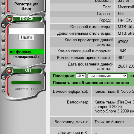
Возраст:
33 лет
Регистрация
Пол:
Мужско
Вход
Страна:
Hell
ПОИСК
Город:
Hell Cit
Основной стиль езды:
MTB:Urba
Дополнительный стиль езды:
MTB:Str
Кол-во просмотров данной
47908
анкеты:
Кол-во сообщений в форуме:
1949
Расширенный >
Кол-во комментариев к фото:
487
Дата добавления данной
26.07.2
анкеты:
ТОП
Последние
эт
Показать все объявления этого автора
Хотите в ТОП?
Велосипед(кратко):
Князь тьмы & Norco S
Велосипед:
Князь тьмы (FireEye Sp
Jumper II 2003)
Norco Shore 3 2009 (
Велосипед мечты:
Таких не бывает
Достижения в X-