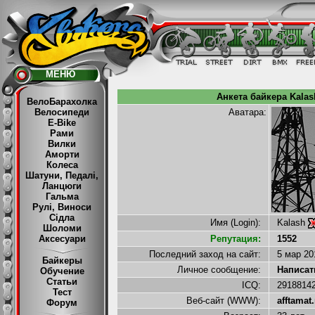
МЕНЮ
Анкета байкера Kalas
ВелоБарахолка
Велосипеди
Аватара:
E-Bike
Рами
Вилки
Аморти
Колеса
Шатуни, Педалі,
Ланцюги
Гальма
Рулі, Виноси
Сідла
Имя (Login):
Kalash
Шоломи
Аксесуари
Репутация:
1552
Последний заход на сайт:
5 мар 2
Байкеры
Личное сообщение:
Написать
Обучение
Статьи
ICQ:
2918814
Тест
Веб-сайт (WWW):
afftamat.
Форум