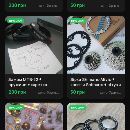
Champion 2.0 + ніпельки
Specialized + Адаптер
200 грн
50 грн
Івано-Франківськ
Івано-Франківськ
Marzocchi + Сальники
Manitou
ПРОДАМ
ПРОДАМ
Зажим MTB-32 +
Зірки Shimano Alivio +
пружини + каретка
касети Shimano + пітухи
картридж
200 грн
50 грн
Івано-Франківськ
Івано-Франківськ
ПРОДАМ
ПРОДАМ