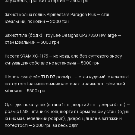
зауважень, трошки потертий — 2500 грн
Захист коліна голінь Alpinestars Paragon Plus — стан 
ідеальний, як новий — 2000 грн
Захист тіла (бодік) Troy Lee Designs UPS 7850 HW large — 
стан ідеальний — 3000 грн
Касета SRAM XG-1175 — не нова, але без суттєвого зносу, 
купував для себе але не встановив — 5000 грн
Шолом фул фейс TLD D3 розмір L — стан чудовий, є невеликі 
потертості на випиковиних частинах, в наявності фірмовий 
мішечок — 5500 грн
Одяг для покатушек (штани 1 шт., шорти 3 шт., джерсі 4 шт.) — 
розмір L/38, штани як нові, шорти в нормальному стані (один 
із них має невеликий розрив), джерсі цілі але є затяжки й 
потертості — 2000 грн за весь одяг