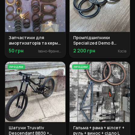
Запчастини для
Промпідшипники
амортизаторів та кермо
Specialized Demo 8
(башингі, рульова,
50×62×6 (2 шт.)
50 грн
2 200 грн
Івано-Франківськ
Косів
кільця)
ПРОДАМ
ПРОДАМ
Шатуни Truvativ
Гальма + рама + вілсет +
Descendant BB30 +
руль + винос + сідло L