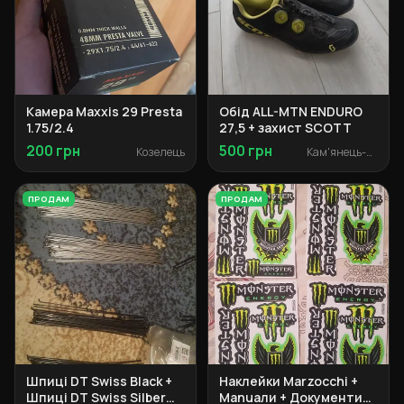
Камера Maxxis 29 Presta
Обід ALL-MTN ENDURO
1.75/2.4
27,5 + захист SCOTT
200 грн
500 грн
Козелець
Кам'янець-Подільський
ПРОДАМ
ПРОДАМ
Шпиці DT Swiss Black +
Наклейки Marzocchi +
Шпиці DT Swiss Silber
Manuали + Документи