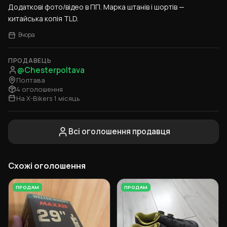
Додаткові фото/відео в ПП. Марка штанів і шортів — 
китайська копія TLD.
Вчора
ПРОДАВЕЦЬ
@Chesterpoltava
Полтава
4 оголошення
На X-Bikers 1 місяць
Всі оголошення продавця
Схожі оголошення
ПРОДАМ
ПРОДАМ