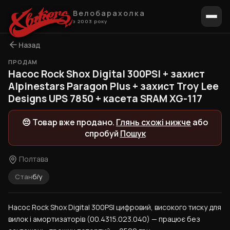
Велобарахолка
з 2003 року
Назад
ПРОДАМ
1 / 8
Насос Rock Shox Digital 300PSI + захист
Alpinestars Paragon Plus + захист Troy Lee
Designs UPS 7850 + касета SRAM XG-117
😔 Товар вже продано.
Глянь схожі нижче
або
спробуй
Пошук
Полтава
Стан
б/у
Насос Rock Shox Digital 300PSI цифровий, високого тиску для 
вилок і амортизаторів (00.4315.023.040) — працює без 