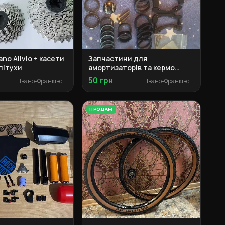
ano Alivio + касети
Запчастини для
пітухи
амортизаторів та кермо
(башингі, рульова, кільця)
50 грн
Івано-Франківськ
Івано-Франківськ
ПРОДАМ