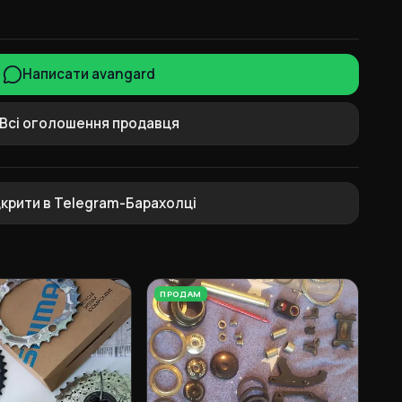
Написати avangard
Всі оголошення продавця
дкрити в Telegram-Барахолці
ПРОДАМ