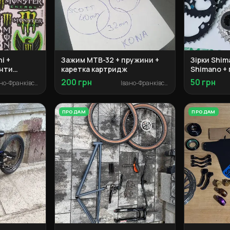
i +
Зажим MTB-32 + пружини +
Зірки Shim
нти
каретка картридж
Shimano + 
тер
200 грн
50 грн
Івано-Франківськ
Івано-Франківськ
ики
ПРОДАМ
ПРОДАМ