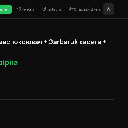
ення
Telegram
Instagram
Старий X-Bikers
 заспокоювач + Garbaruk касета +
вірна