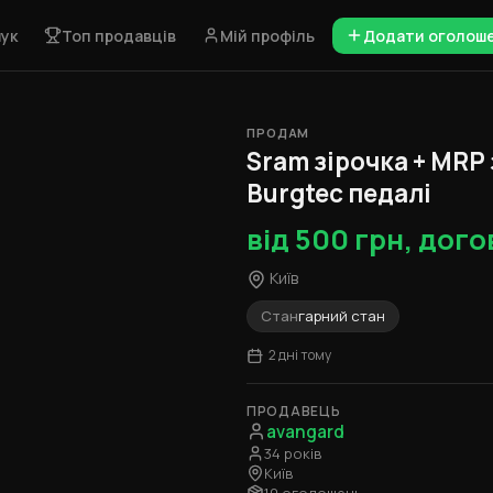
ук
Топ продавців
Мій профіль
Додати оголош
ПРОДАМ
1 / 4
Sram зірочка + MRP
Burgtec педалі
від 500 грн, дого
Київ
Стан
гарний стан
2 дні тому
ПРОДАВЕЦЬ
avangard
34 років
Київ
10 оголошень