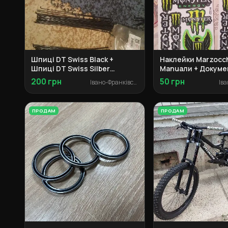
Шпиці DT Swiss Black +
Наклейки Marzocch
Шпиці DT Swiss Silber
Manuали + Докуме
Champion 2.0 + ніпельки
Specialized + Адап
200 грн
50 грн
Івано-Франківськ
Marzocchi + Сальн
Manitou
ПРОДАМ
ПРОДАМ