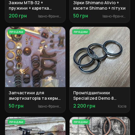
Зажим MTB-32 +
Зірки Shimano Alivio +
пружини + каретка
касети Shimano + пітухи
картридж
200 грн
50 грн
Івано-Франківськ
Івано-Франківськ
ПРОДАМ
ПРОДАМ
Запчастини для
Промпідшипники
амортизаторів та кермо
Specialized Demo 8
(башингі, рульова,
50×62×6 (2 шт.)
50 грн
2 200 грн
Івано-Франківськ
Косів
кільця)
ПРОДАМ
ПРОДАМ