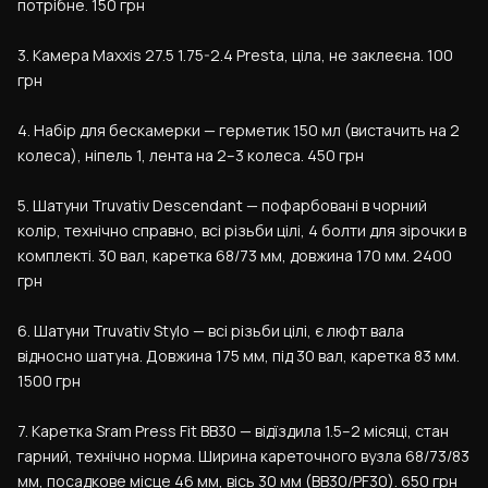
потрібне. 150 грн
3. Камера Maxxis 27.5 1.75-2.4 Presta, ціла, не заклеєна. 100 
грн
4. Набір для бескамерки — герметик 150 мл (вистачить на 2 
колеса), ніпель 1, лента на 2–3 колеса. 450 грн
5. Шатуни Truvativ Descendant — пофарбовані в чорний 
колір, технічно справно, всі різьби цілі, 4 болти для зірочки в 
комплекті. 30 вал, каретка 68/73 мм, довжина 170 мм. 2400 
грн
6. Шатуни Truvativ Stylo — всі різьби цілі, є люфт вала 
відносно шатуна. Довжина 175 мм, під 30 вал, каретка 83 мм. 
1500 грн
7. Каретка Sram Press Fit BB30 — відїздила 1.5–2 місяці, стан 
гарний, технічно норма. Ширина кареточного вузла 68/73/83 
мм, посадкове місце 46 мм, вісь 30 мм (BB30/PF30). 650 грн