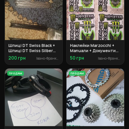
Шпиці DT Swiss Black +
Наклейки Marzocchi +
Шпиці DT Swiss Silber
Manuали + Документи
Champion 2.0 + ніпельки
Specialized + Адаптер
200 грн
50 грн
Івано-Франківськ
Івано-Франківськ
Marzocchi + Сальники
Manitou
ПРОДАМ
ПРОДАМ