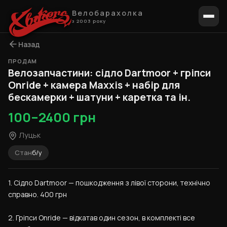
Велобарахолка
з 2003 року
Назад
ПРОДАМ
1 / 5
Велозапчастини: сідло Dartmoor + гріпси
Onride + камера Maxxis + набір для
бескамерки + шатуни + кареткa та ін.
100–2400 грн
Луцьк
Стан
б/у
1. Сідло Dartmoor — пошкодження з лівої сторони, технічно 
справно. 400 грн
2. Гріпси Onride — відкатав один сезон, в комплекті все 