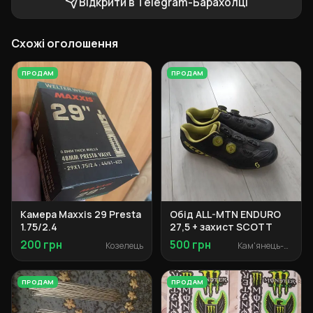
Відкрити в Telegram-Барахолці
Схожі оголошення
ПРОДАМ
ПРОДАМ
Камера Maxxis 29 Presta
Обід ALL-MTN ENDURO
1.75/2.4
27,5 + захист SCOTT
200 грн
500 грн
Козелець
Кам'янець-Подільський
ПРОДАМ
ПРОДАМ