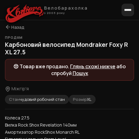
Велобарахолка
з 2003 року
Назад
ПРОДАМ
1 / 6
Карбоновий велосипед Mondraker Foxy R
XL 27.5
😔 Товар вже продано.
Глянь схожі нижче
або
спробуй
Пошук
Міжгір'я
Стан
чудовий робочий стан
Розмір
XL
Колеса 27.5
Вилка Rock Shox Revelation 140мм
Амортизатор RockShox Monarch RL