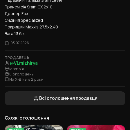
Гідравлічні гальма Sram Level
Трансмісія Sram GX 2x10
Дропер Fox
Сидіння Specialized
Покришки Maxxis 27.5x2.40
Вага 13.6 кг
03.07.2026
ПРОДАВЕЦЬ
@VLmizhirya
Міжгір'я
6 оголошень
На X-Bikers 2 роки
Всі оголошення продавця
Схожі оголошення