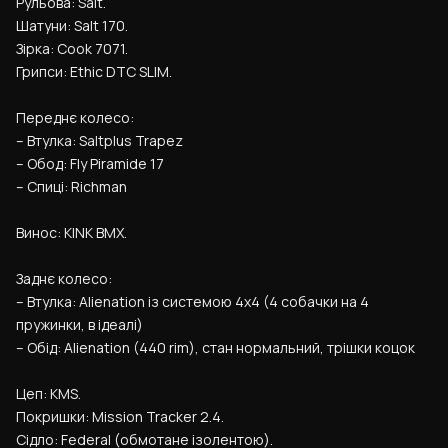
Рульова: Salt.
Шатуни: Salt 170.
Зірка: Cook 7071.
Грипси: Ethic DTC SLIM.
Переднє колесо:
– Втулка: Saltplus Trapez
– Обод: Fly Piramide 17
– Спиці: Richman
Винос: KINK BMX.
Заднє колесо:
– Втулка: Alienation із системою 4х4 (4 собачки на 4 
пружинки, в ідеалі)
– Обід: Alienation (440 rim), стан нормальний, трішки коцок
Цеп: KMS.
Покришки: Mission Tracker 2.4.
Сідло: Federal (обмотане ізолентою).