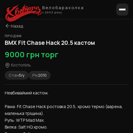
Велобарахолка
з 2003 року
Назад
ПРОДАМ
1 / 6
BMX Fit Chase Hack 20.5 кастом
9000 грн торг
Костопіль
Стан
б/у
Рік
2010
Невбиваймий кастом.
Рама: Fit Chase Hack ростовка 20.5, хромо термо (варена, 
маленька тріщина).
Руль: WTP Mad Max.
Вилка: Salt HQ хромо.