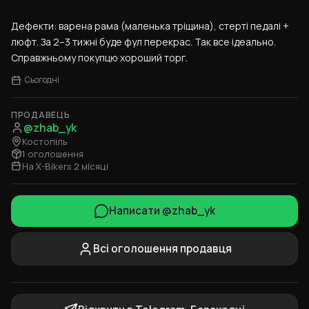
Дефекти: варена рама (маленька тріщина), стерті педалі + 
люфт. За 2–3 тижні буде фул перекрас. Так все ідеально. 
Справжньому покупцю хороший торг.
Сьогодні
ПРОДАВЕЦЬ
@zhab_yk
Костопіль
1 оголошення
На X-Bikers 2 місяці
Написати @zhab_yk
Всі оголошення продавця