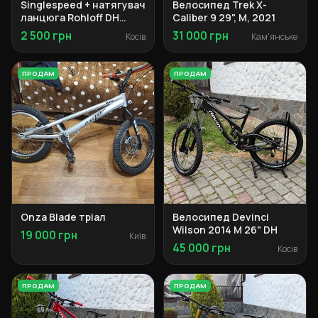
Singlespeed + натягувач
Велосипед Trek X-
ланцюга Rohloff DH
Caliber 9 29", M, 2021
Shorty
2 500 грн
31 000 грн
Косів
Кам'янське
ПРОДАМ
ПРОДАМ
Onza Blade тріал
Велосипед Devinci
Wilson 2014 M 26" DH
19 000 грн
Київ
45 000 грн
Косів
ПРОДАМ
ПРОДАМ