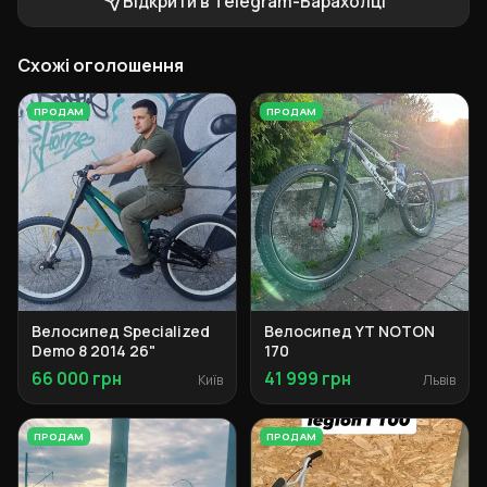
Відкрити в Telegram-Барахолці
Схожі оголошення
ПРОДАМ
ПРОДАМ
Велосипед Specialized
Велосипед YT NOTON
Demo 8 2014 26"
170
66 000 грн
41 999 грн
Київ
Львів
ПРОДАМ
ПРОДАМ