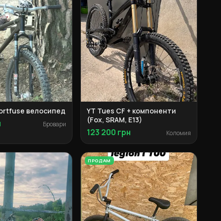
hortfuse велосипед
YT Tues CF + компоненти
(Fox, SRAM, E13)
н
Бровари
123 200 грн
Коломия
ПРОДАМ