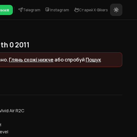
ення
Telegram
Instagram
Старий X-Bikers
th 0 2011
ано.
Глянь схожі нижче
або спробуй
Пошук
ivid Air R2C
H
evel