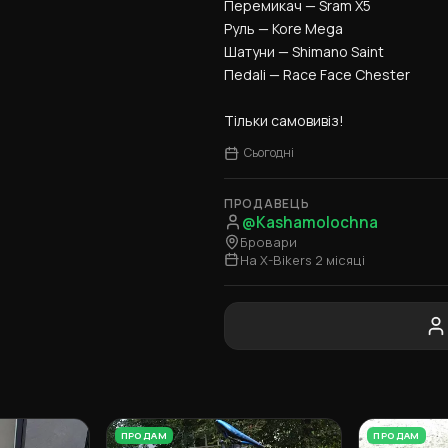
Перемикач — Sram X5
Руль — Kore Mega
Шатуни — Shimano Saint
Пеdalі — Race Face Chester
Тільки самовивіз!
Сьогодні
ПРОДАВЕЦЬ
@Kashamolochna
Бровари
На X-Bikers 2 місяці
ПРОДАМ
ПРОДАМ