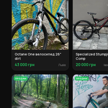
Octane One велосипед 26"
Specialized Stump
dirt
Comp
43 000 грн
20 000 грн
Львів
ПРОДАМ
ПРОДАМ