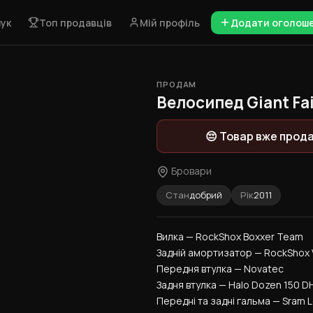
ук
Топ продавців
Мій профіль
Додати оголош
ПРОДАМ
1 / 2
Велосипед Giant Fai
😔 Товар вже прод
Бровари
Стан
добрий
Рік
2011
Вилка — RockShox Boxxer Team
Задній амортизатор — RockShox V
Передня втулка — Novatec
Задня втулка — Halo Dozen 150 D
Передні та задні гальма — Sram L