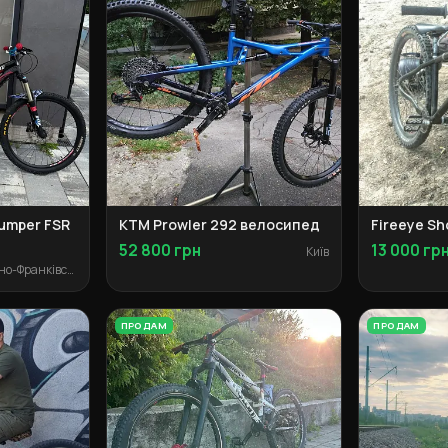
jumper FSR
KTM Prowler 292 велосипед
Fireeye S
52 800 грн
13 000 гр
Київ
Івано-Франківськ
ПРОДАМ
ПРОДАМ