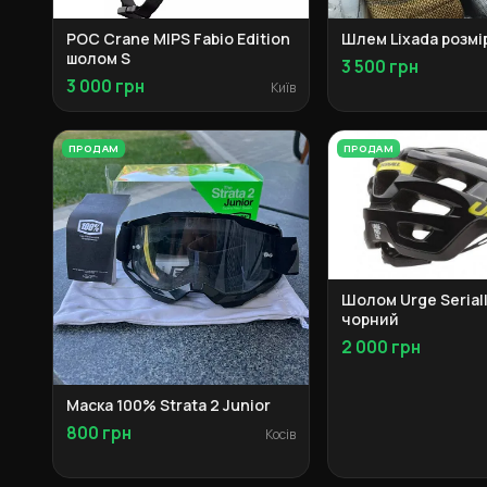
POC Crane MIPS Fabio Edition
Шлем Lixada розмі
шолом S
3 500 грн
3 000 грн
Київ
ПРОДАМ
ПРОДАМ
Шолом Urge Seriall
чорний
2 000 грн
Маска 100% Strata 2 Junior
800 грн
Косів