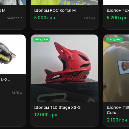
р М
Шолом POC Kortal M
Шолом Fox
5 000 грн
5 200 грн
Миколаїв
Сарни
ПРОДАМ
ПРОДАМ
 L-XL
Калуш
Шолом TLD Stage XS-S
Шолом TSG 
Color
12 000 грн
2 100 грн