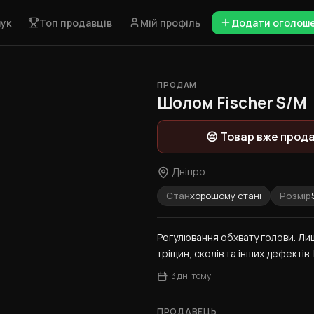
ук
Топ продавців
Мій профіль
Додати оголош
ПРОДАМ
1 / 6
Шолом Fischer S/M
😔 Товар вже прод
Дніпро
Стан
хорошому стані
Розмір
Регулювання обхвату голови. Лиш
тріщин, сколів та інших дефектів.
3 дні тому
ПРОДАВЕЦЬ