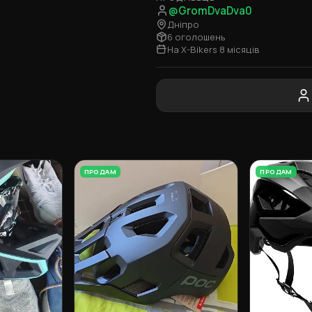
@GromDvaDva0
Дніпро
6 оголошень
На X-Bikers 8 місяців
ПРОДАМ
ПРОДАМ