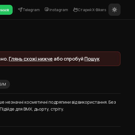
ення
Telegram
Instagram
Старий X-Bikers
ано.
Глянь схожі нижче
або спробуй
Пошук
S/M
е незначні косметичні подряпини від використання. Без 
 Підійде для BMX, дьорту, стріту.