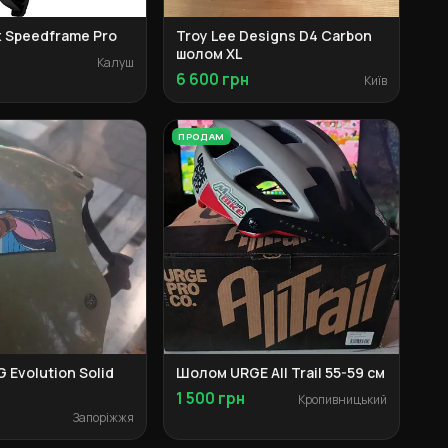
 Speedframe Pro
Troy Lee Designs D4 Carbon
шолом XL
Калуш
6 600 грн
Київ
ПРОДАМ
Evolution Solid
Шолом URGE All Trail 55-59 см
1 500 грн
Кропивницький
Запоріжжя