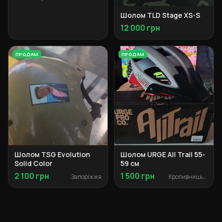
Шолом TLD Stage XS-S
12 000 грн
ПРОДАМ
ПРОДАМ
Шолом TSG Evolution
Шолом URGE All Trail 55-
Solid Color
59 см
2 100 грн
1 500 грн
Запоріжжя
Кропивницький