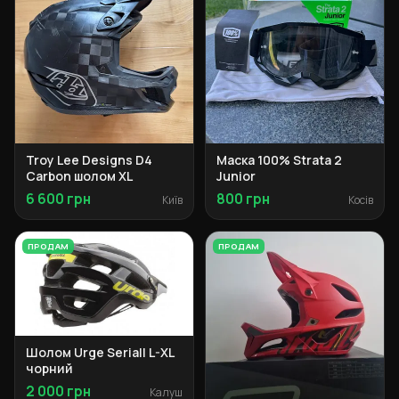
Troy Lee Designs D4
Маска 100% Strata 2
Carbon шолом XL
Junior
6 600 грн
800 грн
Київ
Косів
ПРОДАМ
ПРОДАМ
Шолом Urge Seriall L-XL
чорний
2 000 грн
Калуш