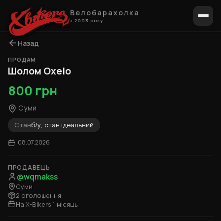
Велобарахолка
з 2003 року
Назад
ПРОДАМ
1 / 3
Шолом Oxelo
800 грн
Суми
Стан
б/у, стан ідеальний
08.07.2026
ПРОДАВЕЦЬ
@wqmakss
Суми
2 оголошення
На X-Bikers 1 місяць