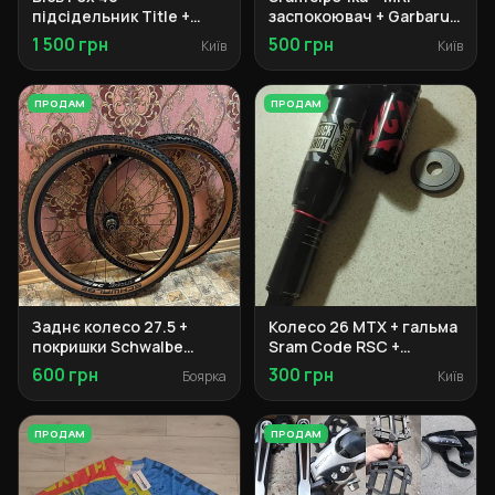
підсідельник Title +
заспокоювач + Garbaruk
грипси Ergon + ручки
касета + Burgtec педалі
1 500 грн
500 грн
Київ
Київ
SRAM Maven
ПРОДАМ
ПРОДАМ
Заднє колесо 27.5 +
Колесо 26 MTX + гальма
покришки Schwalbe
Sram Code RSC +
Smart Sam + обід
амортизатори Rock
600 грн
300 грн
Боярка
Київ
Weinmann
Shox + та ін.
ПРОДАМ
ПРОДАМ