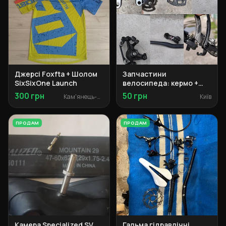
Джерсі Foxfta + Шолом
Запчастини
SixSixOne Launch
велосипеда: кермо +
винос + педалі +
300 грн
50 грн
Кам'янець-Подільський
Київ
моноблоки + касета +
перемикачі +
перехідник
ПРОДАМ
ПРОДАМ
Камера Specialized SV
Гальма гідравлічні