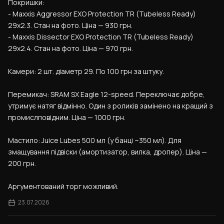
Покришки:
- Maxxis Aggressor EXO Protection TR (Tubeless Ready) 
29x2.3. Стан на фото. Ціна — 930 грн.
- Maxxis Dissector EXO Protection TR (Tubeless Ready) 
29x2.4. Стан на фото. Ціна — 970 грн.
Камери: 2 шт. діаметр 29. По 100 грн за штуку.
Перемикач: SRAM SX Eagle 12-speed. Переключає добре, 
утримує натяг відмінно. Один з роликів замінено на кращий з 
промислповідним. Ціна — 1000 грн.
Мастило: Juice Lubes 500 мл (у банці ~350 мл). Для 
змащування підвіски (амортизатор, вилка, дропер). Ціна — 
200 грн.
Аргументований торг можливий.
23.07.2026