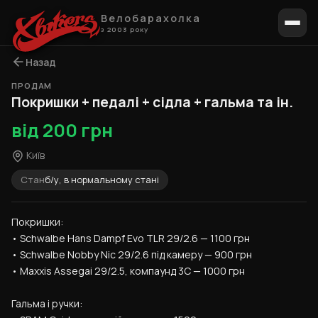
Велобарахолка
з 2003 року
Назад
ПРОДАМ
1 / 7
Покришки + педалі + сідла + гальма та ін.
від 200 грн
Київ
Стан
б/у, в нормальному стані
Покришки:
• Schwalbe Hans Dampf Evo TLR 29/2.6 — 1100 грн
• Schwalbe Nobby Nic 29/2.6 під камеру — 900 грн
• Maxxis Assegai 29/2.5, компаунд 3C — 1000 грн
Гальма і ручки: