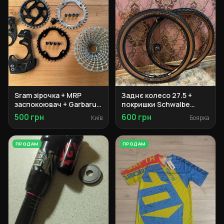
Sram зірочка + MRP
Заднє колесо 27.5 +
заспокоювач + Garbaruk
покришки Schwalbe
касета + Burgtec педалі
Smart Sam + обід
500 грн
600 грн
Київ
Боярка
Weinmann
ПРОДАМ
ПРОДАМ