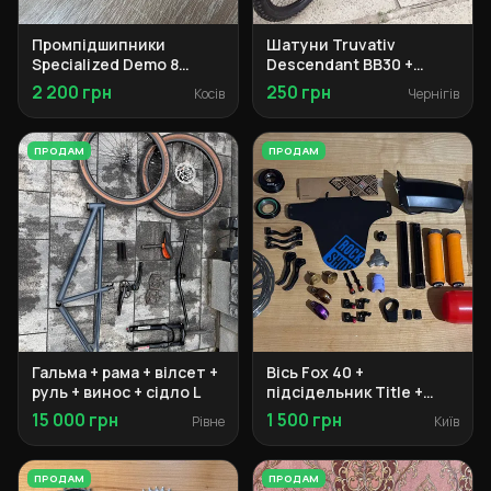
Промпідшипники
Шатуни Truvativ
Specialized Demo 8
Descendant BB30 +
50×62×6 (2 шт.)
сідло Kench BSD Pivotal
2 200 грн
250 грн
Косів
Чернігів
+ винос Spank +
перемикач Shimano +
касета + ротори +
ПРОДАМ
ПРОДАМ
колеса M
Гальма + рама + вілсет +
Вісь Fox 40 +
руль + винос + сідло L
підсідельник Title +
грипси Ergon + ручки
15 000 грн
1 500 грн
Рівне
Київ
SRAM Maven
ПРОДАМ
ПРОДАМ