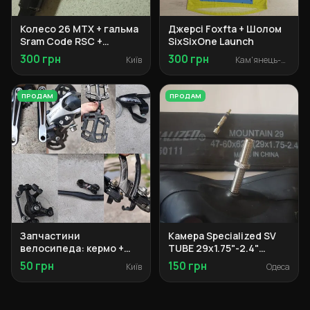
Колесо 26 MTX + гальма
Джерсі Foxfta + Шолом
Sram Code RSC +
SixSixOne Launch
амортизатори Rock
300 грн
300 грн
Київ
Кам'янець-Подільський
Shox + та ін.
ПРОДАМ
ПРОДАМ
Запчастини
Камера Specialized SV
велосипеда: кермо +
TUBE 29х1.75"-2.4"
винос + педалі +
Presta 40 мм
50 грн
150 грн
Київ
Одеса
моноблоки + касета +
перемикачі +
перехідник