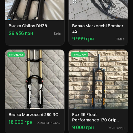
Вилка Ohlins DH38
Вилка Marzocchi Bomber
Z2
29 436 грн
Київ
9 999 грн
Львів
ПРОДАМ
ПРОДАМ
Вилка Marzocchi 380 RC
Fox 36 Float
Performance 170 Grip
18 000 грн
Хмельницький
Boost передня вилка
9 000 грн
Житомир