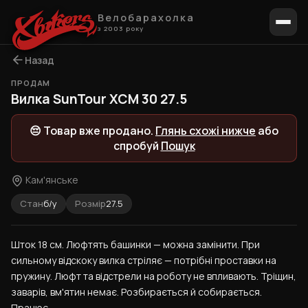
Велобарахолка
з 2003 року
Назад
ПРОДАМ
1 / 5
Вилка SunTour XCM 30 27.5
😔 Товар вже продано.
Глянь схожі нижче
або
спробуй
Пошук
Кам'янське
Стан
б/у
Розмір
27.5
Шток 18 см. Люфтять башинки — можна замінити. При 
сильному відскоку вилка стріляє — потрібні проставки на 
пружину. Люфт та відстрели на роботу не впливають. Тріщин, 
заварів, вм'ятин немає. Розбирається й собирається. 
Працює.