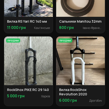
Вилка RS Yari RC 140 мм
Сальники Manitou 32mm
11 000 грн
800 грн
Кам'янське
Івано-Франківськ
ПРОДАМ
ПРОДАМ
RockShox PIKE RC 29 140
Вилка RockShox
Revolution 2020
5 000 грн
Харків
6 000 грн
Дрогобич