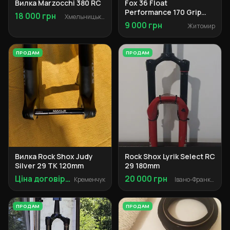
Вилка Marzocchi 380 RC
Fox 36 Float
Performance 170 Grip
18 000 грн
Хмельницький
Boost передня вилка
9 000 грн
Житомир
ПРОДАМ
ПРОДАМ
Вилка Rock Shox Judy
Rock Shox Lyrik Select RC
Silver 29 TK 120mm
29 180mm
Ціна договірна
20 000 грн
Кременчук
Івано-Франківськ
ПРОДАМ
ПРОДАМ