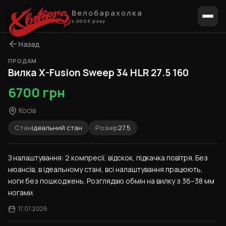
Велобарахолка
з 2003 року
Назад
ПРОДАМ
1 / 8
Вилка X-Fusion Sweep 34 HLR 27.5 160
6700 грн
Косів
Стан
ідеальний стан
Розмір
27.5
З налаштування: 2 компресії, відскок, підкачка повітря. Без 
нюансів, в ідеальному стані, всі налаштування працюють, 
ноги без пошкоджень. Розглядаю обмін на вилку з 36–38 мм 
ногами.
17.07.2026