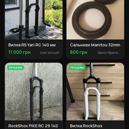
Вилка RS Yari RC 140 мм
Сальники Manitou 32mm
11 000 грн
800 грн
Кам'янське
Івано-Франківськ
ПРОДАМ
ПРОДАМ
RockShox PIKE RC 29 140
Вилка RockShox