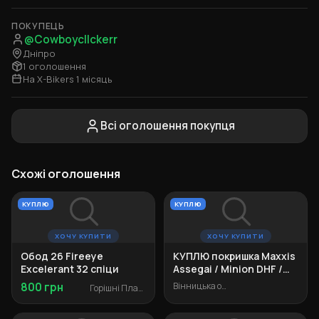
ПОКУПЕЦЬ
@Cowboycllckerr
Дніпро
1 оголошення
На X-Bikers 1 місяць
Всі оголошення покупця
Схожі оголошення
КУПЛЮ
КУПЛЮ
ХОЧУ КУПИТИ
ХОЧУ КУПИТИ
Обод 26 Fireeye
КУПЛЮ покришка Maxxis
Excelerant 32 спіци
Assegai / Minion DHF /
Minion DHR II 26"
800 грн
Вінницька область
Горішні Плавні