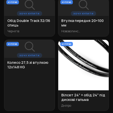
КУПЛЮ
КУПЛЮ
ХОЧУ КУПИТИ
ХОЧУ КУПИТИ
Обід Double Track 32/36
Втулка передня 20×100
спиць
мм
Чернігів
Нововолинськ
КУПЛЮ
КУПЛЮ
ХОЧУ КУПИТИ
Колесо 27,5 зі втулкою
12х148 HG
Вілсет 24" + обід 24" під
дискові гальма
Дніпро