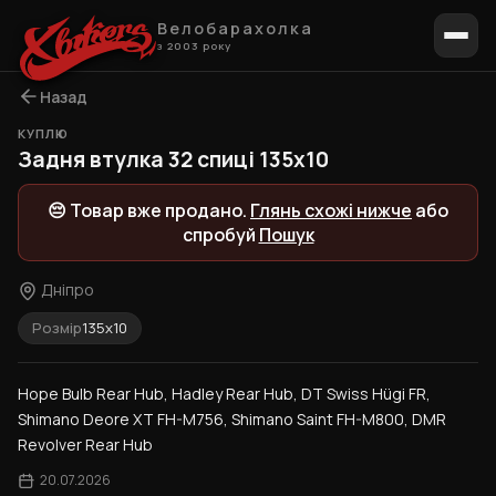
Велобарахолка
з 2003 року
Назад
КУПЛЮ
Задня втулка 32 спиці 135x10
😔 Товар вже продано.
Глянь схожі нижче
або
спробуй
Пошук
Дніпро
Розмір
135x10
Hope Bulb Rear Hub, Hadley Rear Hub, DT Swiss Hügi FR, 
Shimano Deore XT FH-M756, Shimano Saint FH-M800, DMR 
Revolver Rear Hub
20.07.2026