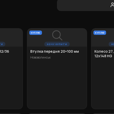
КУПЛЮ
КУПЛЮ
ТИ
ХОЧУ КУПИТИ
Х
32/36
Втулка передня 20×100 мм
Колесо 27,
12х148 HG
Нововолинськ