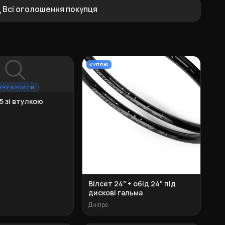
Всі оголошення покупця
КУПЛЮ
ОЧУ КУПИТИ
5 зі втулкою
Вілсет 24" + обід 24" під
дискові гальма
Дніпро