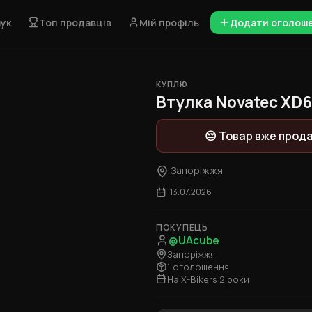
ук
Топ продавців
Мій профіль
Додати оголош
КУПЛЮ
1 / 2
Втулка Novatec XD
😔 Товар вже прод
Запоріжжя
13.07.2026
ПОКУПЕЦЬ
@UAcube
Запоріжжя
1 оголошення
На X-Bikers 2 роки