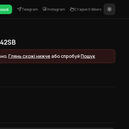
ення
Telegram
Instagram
Старий X-Bikers
642SB
ано.
Глянь схожі нижче
або спробуй
Пошук