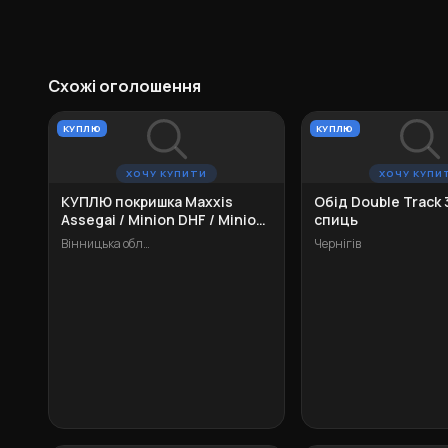
Схожі оголошення
КУПЛЮ
КУПЛЮ
ХОЧУ КУПИТИ
ХОЧУ КУПИ
КУПЛЮ покришка Maxxis
Обід Double Track 
Assegai / Minion DHF / Minion
спиць
DHR II 26"
Вінницька область
Чернігів