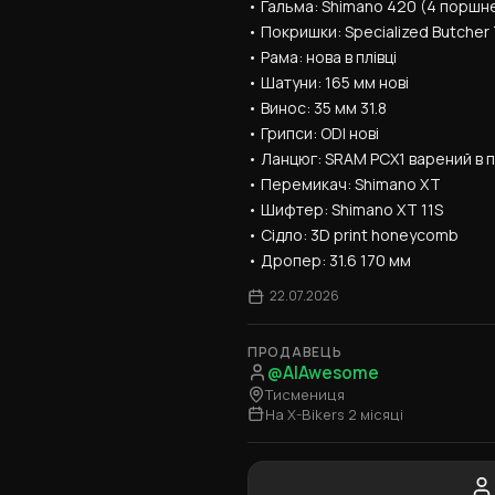
• Гальма: Shimano 420 (4 поршне
• Покришки: Specialized Butcher 
• Рама: нова в плівці
• Шатуни: 165 мм нові
• Винос: 35 мм 31.8
• Грипси: ODI нові
• Ланцюг: SRAM PCX1 варений в п
• Перемикач: Shimano XT
• Шифтер: Shimano XT 11S
• Сідло: 3D print honeycomb
• Дропер: 31.6 170 мм
22.07.2026
ПРОДАВЕЦЬ
@AlAwesome
Тисмениця
На X-Bikers 2 місяці