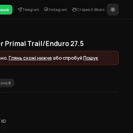
ення
Telegram
Instagram
Старий X-Bikers
Primal Trail/Enduro 27.5
ано.
Глянь схожі нижче
або спробуй
Пошук
змір
S
 XD