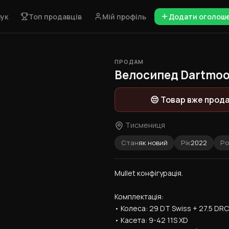
ук
Топ продавців
Мій профіль
Додати оголош
ПРОДАМ
1 / 9
Велосипед Dartmoor 
😔 Товар вже прод
Тисмениця
Стан
як новий
Рік
2022
Ро
Mullet конфігурація.
Комплектація:
• Колеса: 29 DT Swiss + 27.5 DRC
• Касета: 9-42 11S XD