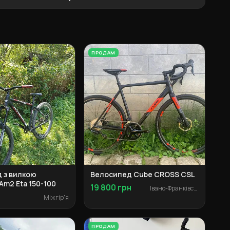
ПРОДАМ
 з вилкою
Велосипед Cube CROSS CSL
Am2 Eta 150-100
19 800 грн
Івано-Франківськ
н
Міжгір'я
ПРОДАМ