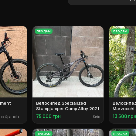
ПРОДАМ
ПРОДАМ
ement
Велосипед Specialized
Велосипед
Stumpjumper Comp Alloy 2021
Marzocchi 
75 000 грн
13 500 гр
Івано-Франківськ
Київ
ПРОДАМ
ПРОДАМ