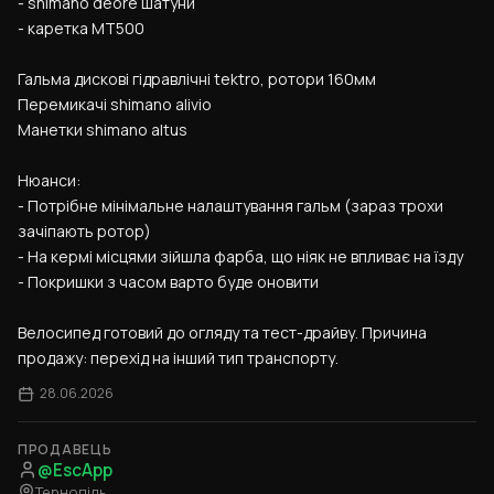
- shimano deore шатуни
- каретка MT500
Гальма дискові гідравлічні tektro, ротори 160мм
Перемикачі shimano alivio
Манетки shimano altus
Нюанси:
- Потрібне мінімальне налаштування гальм (зараз трохи 
зачіпають ротор)
- На кермі місцями зійшла фарба, що ніяк не впливає на їзду
- Покришки з часом варто буде оновити
Велосипед готовий до огляду та тест-драйву. Причина 
продажу: перехід на інший тип транспорту.
28.06.2026
ПРОДАВЕЦЬ
@EscApp
Тернопіль