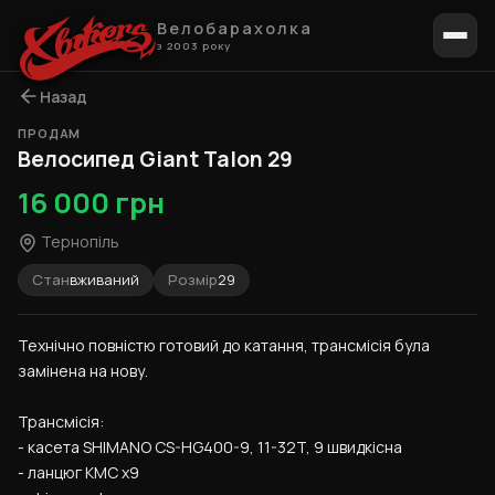
Велобарахолка
з 2003 року
Назад
ПРОДАМ
1 / 6
Велосипед Giant Talon 29
16 000 грн
Тернопіль
Стан
вживаний
Розмір
29
Технічно повністю готовий до катання, трансмісія була 
замінена на нову.
Трансмісія:
- касета SHIMANO CS-HG400-9, 11-32T, 9 швидкісна
- ланцюг KMC x9