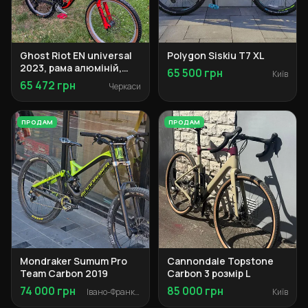
Ghost Riot EN universal
Polygon Siskiu T7 XL
2023, рама алюміній,
65 500 грн
Київ
розмір M
65 472 грн
Черкаси
ПРОДАМ
ПРОДАМ
Mondraker Sumum Pro
Cannondale Topstone
Team Carbon 2019
Carbon 3 розмір L
74 000 грн
85 000 грн
Івано-Франківськ
Київ