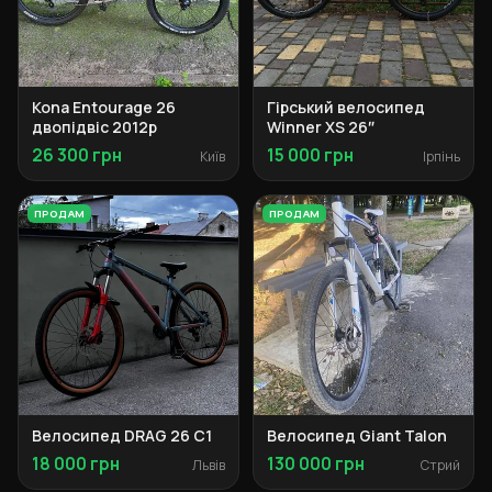
Kona Entourage 26
Гірський велосипед
двопідвіс 2012р
Winner XS 26″
26 300 грн
15 000 грн
Київ
Ірпінь
ПРОДАМ
ПРОДАМ
Велосипед DRAG 26 C1
Велосипед Giant Talon
18 000 грн
130 000 грн
Львів
Стрий