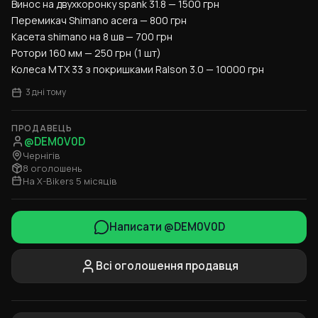
Винос на двухкоронку spank 31.8 — 1500 грн
Перемикач Shimano acera — 800 грн
Касета shimano на 8 шв — 700 грн
Ротори 160 мм — 250 грн (1 шт)
Колеса MTX 33 з покришками Ralson 3.0 — 10000 грн
3 дні тому
ПРОДАВЕЦЬ
@DEM0V0D
Чернігів
8 оголошень
На X-Bikers 5 місяців
Написати @DEM0V0D
Всі оголошення продавця