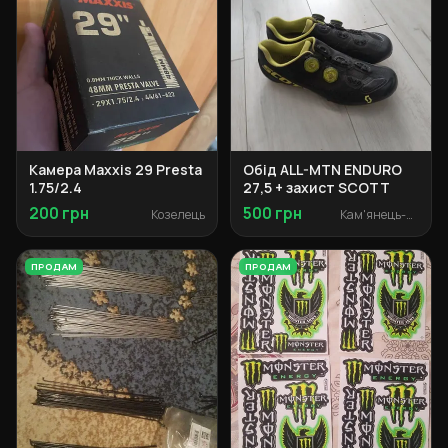
Камера Maxxis 29 Presta
Обід ALL-MTN ENDURO
1.75/2.4
27,5 + захист SCOTT
200 грн
500 грн
Козелець
Кам'янець-Подільський
ПРОДАМ
ПРОДАМ