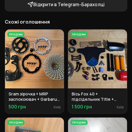
Відкрити в Telegram-Барахолці
Схожі оголошення
ПРОДАМ
ПРОДАМ
Sram зірочка + MRP
Вісь Fox 40 +
заспокоювач + Garbaruk
підсідельник Title +
касета + Burgtec педалі
грипси Ergon + ручки
500 грн
1 500 грн
Київ
Київ
SRAM Maven
ПРОДАМ
ПРОДАМ