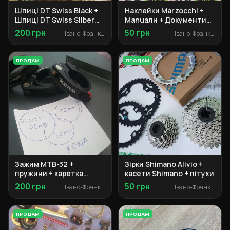
Шпиці DT Swiss Black +
Наклейки Marzocchi +
Шпиці DT Swiss Silber
Manuали + Документи
Champion 2.0 + ніпельки
Specialized + Адаптер
200 грн
50 грн
Івано-Франківськ
Івано-Франківськ
Marzocchi + Сальники
Manitou
ПРОДАМ
ПРОДАМ
Зажим MTB-32 +
Зірки Shimano Alivio +
пружини + каретка
касети Shimano + пітухи
картридж
200 грн
50 грн
Івано-Франківськ
Івано-Франківськ
ПРОДАМ
ПРОДАМ