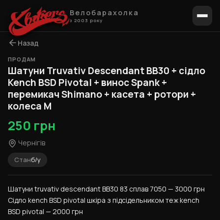
Велобарахолка
з 2003 року
Назад
ПРОДАМ
Шатуни Truvativ Descendant BB30 + сідло
Kench BSD Pivotal + винос Spank +
перемикач Shimano + касета + ротори +
колеса M
250 грн
Чернігів
Стан
б/у
Шатуни truvativ descendant BB30 83 сплав 7050 — 3000 грн
Сідло kench BSD pivotal шкіра з підсідельником теж kench 
BSD pivotal — 2000 грн