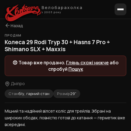
Велобарахолка
з 2003 року
Назад
ПРОДАМ
1 / 9
Колеса 29 Rodi Tryp 30 + Hasns 7 Pro +
Shimano SLX + Maxxis
😔 Товар вже продано.
Глянь схожі нижче
або
спробуй
Пошук
Дніпро
Стан
б/у, гарний стан
Розмір
29"
Міцний та надійний вілсет коліс для трейлів. Зібрані на 
широких ободах, повністю готові до катання — герметик вже 
всередині.