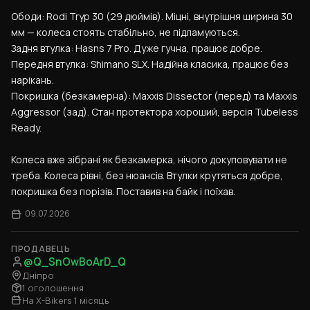
Ободи: Rodi Tryp 30 (29 дюймів). Міцні, внутрішня ширина 30 
мм — колеса стоять стабільно, не підламуються.
Задня втулка: Hasns 7 Pro. Дуже гучна, працює добре.
Передня втулка: Shimano SLX. Надійна класика, працює без 
нарікань.
Покришка (безкамерна): Maxxis Dissector (перед) та Maxxis 
Aggressor (зад). Стан протектора хороший, версія Tubeless 
Ready.
Колеса вже зібрані як безкамерка, нічого докуповувати не 
треба. Колеса рівні, без нюансів. Втулки крутяться добре, 
покришка без порізів. Поставив на байк і поїхав.
09.07.2026
ПРОДАВЕЦЬ
@Q_SnOwBoArD_Q
Дніпро
1 оголошення
На X-Bikers 1 місяць