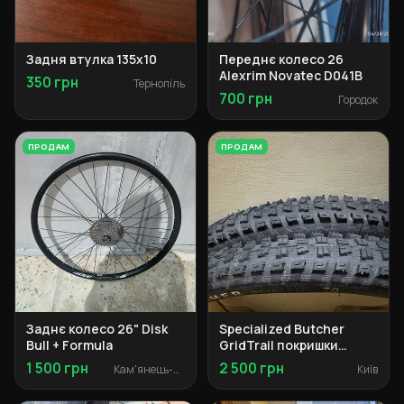
Задня втулка 135x10
Переднє колесо 26
Alexrim Novatec D041B
350 грн
Тернопіль
700 грн
Городок
ПРОДАМ
ПРОДАМ
Заднє колесо 26" Disk
Specialized Butcher
Bull + Formula
GridTrail покришки
29x2.3
1 500 грн
2 500 грн
Кам'янець-Подільський
Київ