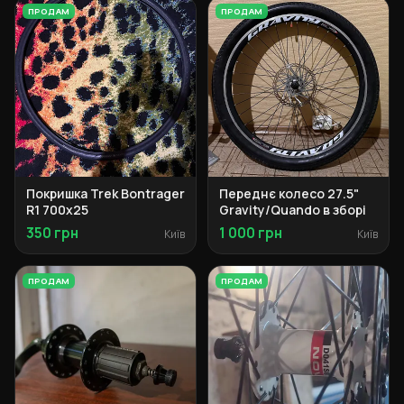
ПРОДАМ
ПРОДАМ
Покришка Trek Bontrager
Переднє колесо 27.5"
R1 700x25
Gravity/Quando в зборі
350 грн
1 000 грн
Київ
Київ
ПРОДАМ
ПРОДАМ