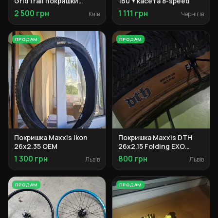
GridTrail покришки
160 + касета 8-speed
29x2.3
2 500 грн
1 111 грн
Київ
Чернігів
ПРОДАМ
ПРОДАМ
Покришка Maxxis Ikon
Покришка Maxxis DTH
26x2.35 OEM
26x2.15 Folding EXO
Tanwall
1 300 грн
800 грн
Львів
Львів
ПРОДАМ
ПРОДАМ