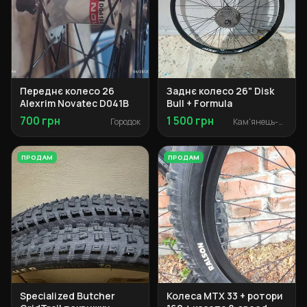
Переднє колесо 26
Заднє колесо 26" Disk
Alexrim Novatec D041B
Bull + Formula
700 грн
1 500 грн
Городок
Кам'янець-Подільський
ПРОДАМ
ПРОДАМ
Specialized Butcher
Колеса MTX 33 + ротори