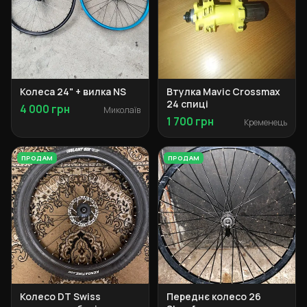
Колеса 24" + вилка NS
Втулка Mavic Crossmax
24 спиці
4 000 грн
Миколаїв
1 700 грн
Кременець
ПРОДАМ
ПРОДАМ
Колесо DT Swiss
Переднє колесо 26