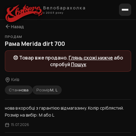
Велобарахолка
з 2003 року
Назад
ПРОДАМ
Рама Merida dirt 700
😔 Товар вже продано.
Глянь схожі нижче
або
спробуй
Пошук
Київ
Стан
нова
Розмір
M, L
нова в коробці з гарантією від магазину. Колір сріблястий. 
Розмір на вибір: M або L
15.07.2026