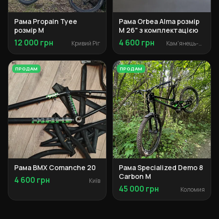
Рама Propain Tyee
Рама Orbea Alma розмір
розмір M
M 26" з комплектацією
12 000 грн
4 600 грн
Кривий Ріг
Кам'янець-Подільський
ПРОДАМ
ПРОДАМ
Рама BMX Comanche 20
Рама Specialized Demo 8
Carbon М
4 600 грн
Київ
45 000 грн
Коломия