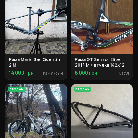
Рама Marin San Quentin
Рама GT Sensor Elite
2 M
2014 M + втулка 142x12
14 000 грн
8 000 грн
Кам'янське
Овруч
ПРОДАМ
ПРОДАМ