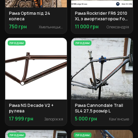
Рама Optima під 24
Рама Rockrider FR6 2010
колеса
XL з амортизатором Fox
Float RP23
750 грн
11 000 грн
Хмельницький
Олександрія
ПРОДАМ
ПРОДАМ
Рама NS Decade V2 +
Рама Cannondale Trail
рулева
SL4 27,5 розмір L
17 999 грн
5 000 грн
Запоріжжя
Кам'янське
ПРОДАМ
ПРОДАМ