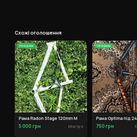
Схожі оголошення
ПРОДАМ
ПРОДАМ
Рама Radon Stage 120mm M
Рама Optima під 2
5 000 грн
750 грн
Міжгір'я
Х