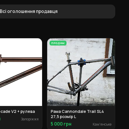
Всі оголошення продавця
ПРОДАМ
cade V2 + рулева
Рама Cannondale Trail SL4
27,5 розмір L
н
Запоріжжя
5 000 грн
Кам'янське