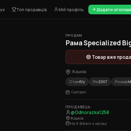
ук
Топ продавців
Мій профіль
Додати оголош
ПРОДАМ
1 / 5
Рама Specialized Big
😔 Товар вже прод
Жашків
Стан
б/у
Рік
2007
Розмір
Сьогодні
ПРОДАВЕЦЬ
@Odnorazka1258
Жашків
На X-Bikers 4 місяці