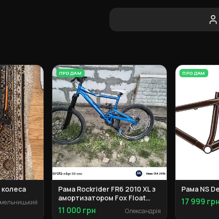
ПРОДАМ
ПРОДАМ
4 колеса
Рама Rockrider FR6 2010 XL з
Рама NS De
амортизатором Fox Float
17 999 гр
мельницький
RP23
11 000 грн
Олександрія