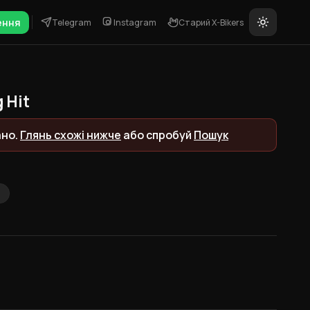
ення
Telegram
Instagram
Старий X-Bikers
 Hit
ано.
Глянь схожі нижче
або спробуй
Пошук
M