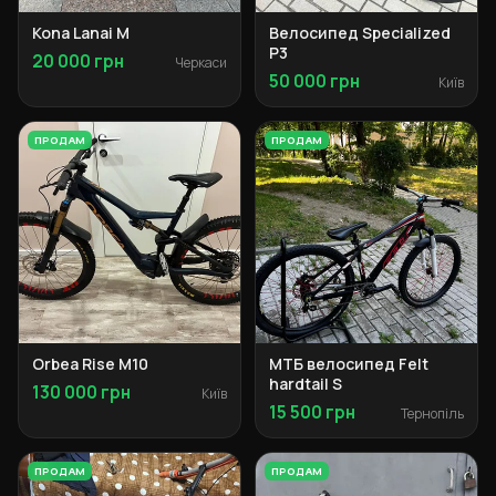
Kona Lanai M
Велосипед Specialized
P3
20 000 грн
Черкаси
50 000 грн
Київ
ПРОДАМ
ПРОДАМ
Orbea Rise M10
МТБ велосипед Felt
hardtail S
130 000 грн
Київ
15 500 грн
Тернопіль
ПРОДАМ
ПРОДАМ