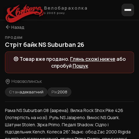
Велобарахолка
з 2003 року
Назад
ПРОДАМ
1 / 5
Стріт байк NS Suburban 26
😔 Товар вже продано.
Глянь схожі нижче
або
спробуй
Пошук
Нововолинськ
Стан
адекватний
Рік
2008
Рама NS Suburban 08 (варена). Вилка Rock Shox Pike 426 
(потертість на нозі). Руль NS Jalapeno. Винос NS Quark. 
Шатуни Stolen. Зірка Primo. Педалі Shadow. Сідло і 
підсідельник Kench. Колеса 26". Заднє: обод Zac 2000 Rigida 
подвійний піддомкратний, втулка Primo Remix, спиці калені, 