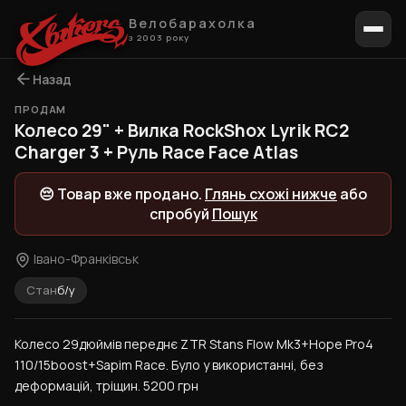
Велобарахолка
з 2003 року
Назад
ПРОДАМ
1 / 10
Колесо 29" + Вилка RockShox Lyrik RC2
Charger 3 + Руль Race Face Atlas
😔 Товар вже продано.
Глянь схожі нижче
або
спробуй
Пошук
Івано-Франківськ
Стан
б/у
Колесо 29дюймів переднє ZTR Stans Flow Mk3+Hope Pro4 
110/15boost+Sapim Race. Було у використанні, без 
деформацій, тріщин. 5200 грн