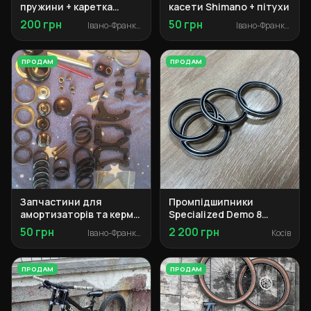
пружини + каретка
касети Shimano + пітухи
картридж
200 грн
50 грн
Івано-Франківськ
Івано-Франківськ
ПРОДАМ
ПРОДАМ
Запчастини для
Промпідшипники
амортизаторів та кермо
Specialized Demo 8
(башингі, рульова,
50×62×6 (2 шт.)
50 грн
2 200 грн
Івано-Франківськ
Косів
кільця)
ПРОДАМ
ПРОДАМ