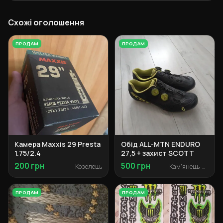
Схожі оголошення
ПРОДАМ
ПРОДАМ
Камера Maxxis 29 Presta
Обід ALL-MTN ENDURO
1.75/2.4
27,5 + захист SCOTT
200 грн
500 грн
Козелець
Кам'янець-Подільський
ПРОДАМ
ПРОДАМ