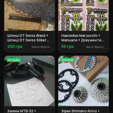
Шпиці DT Swiss Black +
Наклейки Marzocchi +
Шпиці DT Swiss Silber
Manuали + Документи
Champion 2.0 + ніпельки
Specialized + Адаптер
200 грн
50 грн
Івано-Франківськ
Івано-Франківськ
Marzocchi + Сальники
Manitou
ПРОДАМ
ПРОДАМ
Зажим MTB-32 +
Зірки Shimano Alivio +