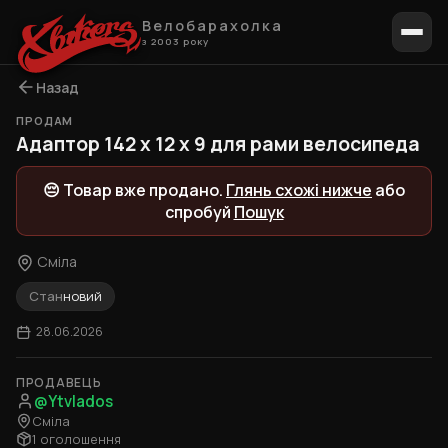
Велобарахолка
з 2003 року
Назад
ПРОДАМ
Адаптор 142 x 12 x 9 для рами велосипеда
😔 Товар вже продано.
Глянь схожі нижче
або
спробуй
Пошук
Сміла
Стан
новий
28.06.2026
ПРОДАВЕЦЬ
@Ytvlados
Сміла
1 оголошення