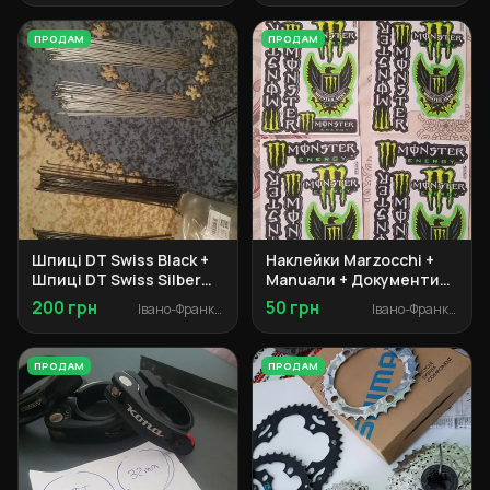
ПРОДАМ
ПРОДАМ
Шпиці DT Swiss Black +
Наклейки Marzocchi +
Шпиці DT Swiss Silber
Manuали + Документи
Champion 2.0 + ніпельки
Specialized + Адаптер
200 грн
50 грн
Івано-Франківськ
Івано-Франківськ
Marzocchi + Сальники
Manitou
ПРОДАМ
ПРОДАМ