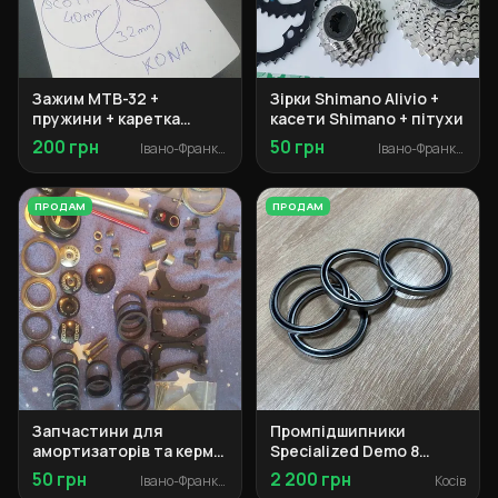
Зажим MTB-32 +
Зірки Shimano Alivio +
пружини + каретка
касети Shimano + пітухи
картридж
200 грн
50 грн
Івано-Франківськ
Івано-Франківськ
ПРОДАМ
ПРОДАМ
Запчастини для
Промпідшипники
амортизаторів та кермо
Specialized Demo 8
(башингі, рульова,
50×62×6 (2 шт.)
50 грн
2 200 грн
Івано-Франківськ
Косів
кільця)