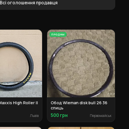
Всі оголошення продавця
ПРОДАМ
axxis High Roller II
Обод Wieman disk bull 26 36
спиць
500 грн
Львів
Первомайськ