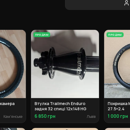
ПРОДАМ
ПРОДАМ
 камера
Втулка Trailmech Enduro
Покришка M
задня 32 спиці 12x148 HG
27.5×2.4
6 850 грн
1 000 грн
Кам'янське
Львів