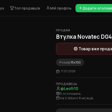
ук
Топ продавців
Мій профіль
Додати оголош
ПРОДАМ
1 / 4
Втулка Novatec D04
😔 Товар вже прод
Розмір
15х100
17.07.2026
ПРОДАВЕЦЬ
@Leofr10
5 оголошень
На X-Bikers 8 місяців