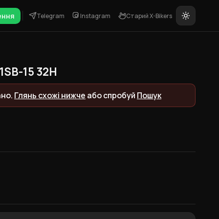
ення
Telegram
Instagram
Старий X-Bikers
1SB-15 32H
ано.
Глянь схожі нижче
або спробуй
Пошук