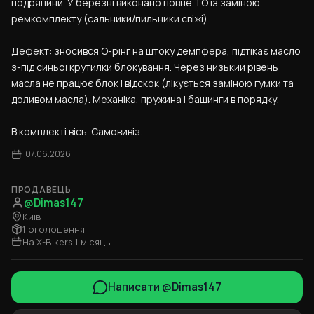
подряпини. У березні виконано повне ТО із заміною 
ремкомплекту (сальники/пильники свіжі).
Дефект: зносився О-рінг на штоку демпфера, підтікає масло 
з-під синьої крутилки блокування. Через низький рівень 
масла не працює блок і відскок (лікується заміною гумки та 
доливом масла). Механіка, пружина і башинги в порядку.
В комплекті вісь. Самовивіз.
07.06.2026
ПРОДАВЕЦЬ
@Dimas147
Київ
1 оголошення
На X-Bikers 1 місяць
Написати @Dimas147