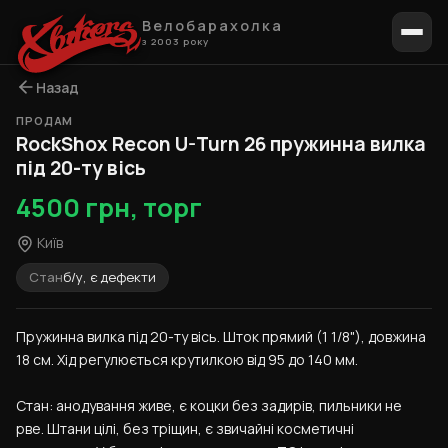
Велобарахолка
з 2003 року
Назад
ПРОДАМ
1 / 8
RockShox Recon U-Turn 26 пружинна вилка
під 20-ту вісь
4500 грн, торг
Київ
Стан
б/у, є дефекти
Пружинна вилка під 20-ту вісь. Шток прямий (1 1/8"), довжина 
18 см. Хід регулюється крутилкою від 95 до 140 мм.
Стан: анодування живе, є коцки без задирів, пильники не 
рве. Штани цілі, без тріщин, є звичайні косметичні 