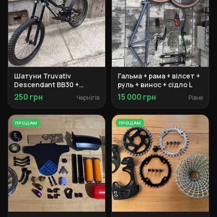
Шатуни Truvativ
Гальма + рама + вілсет +
Descendant BB30 +
руль + винос + сідло L
сідло Kench BSD Pivotal
250 грн
15 000 грн
Чернігів
Рівне
+ винос Spank +
перемикач Shimano +
касета + ротори +
ПРОДАМ
ПРОДАМ
колеса M