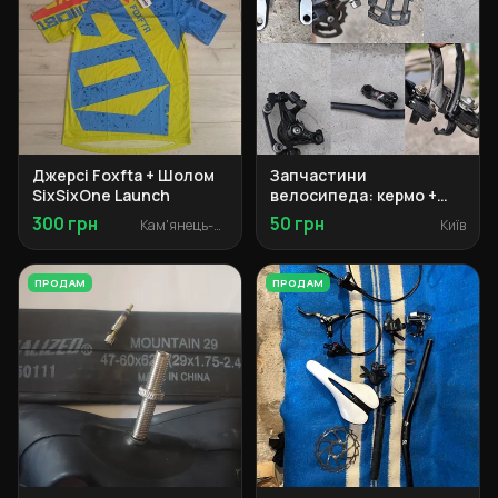
Джерсі Foxfta + Шолом
Запчастини
SixSixOne Launch
велосипеда: кермо +
винос + педалі +
300 грн
50 грн
Кам'янець-Подільський
Київ
моноблоки + касета +
перемикачі +
перехідник
ПРОДАМ
ПРОДАМ