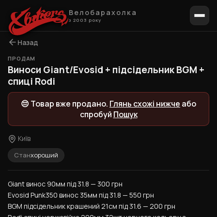
Велобарахолка
з 2003 року
Назад
ПРОДАМ
1 / 6
Виноси Giant/Evosid + підсідельник BGM +
спиці Rodi
😔 Товар вже продано.
Глянь схожі нижче
або
спробуй
Пошук
Київ
Стан
хороший
Giant винос 90мм під 31.8 — 300 грн
Evosid Punk350 винос 35мм під 31.8 — 550 грн
BGM підсідельник крашений 21см під 31.6 — 200 грн