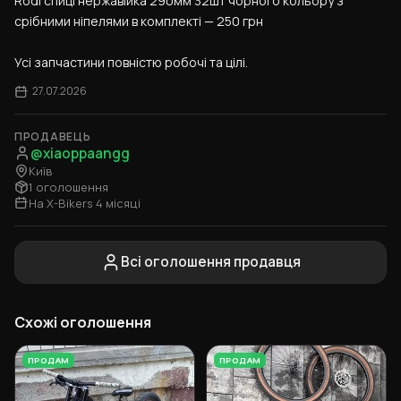
Rodi спиці нержавійка 290мм 32шт чорного кольору з 
срібними ніпелями в комплекті — 250 грн
Усі запчастини повністю робочі та цілі.
27.07.2026
ПРОДАВЕЦЬ
@xiaoppaangg
Київ
1 оголошення
На X-Bikers 4 місяці
Всі оголошення продавця
Схожі оголошення
ПРОДАМ
ПРОДАМ