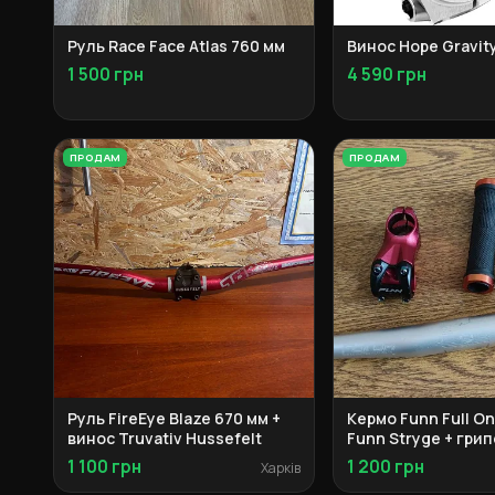
Руль Race Face Atlas 760 мм
Винос Hope Gravit
1 500 грн
4 590 грн
ПРОДАМ
ПРОДАМ
Руль FireEye Blaze 670 мм +
Кермо Funn Full On
винос Truvativ Hussefelt
Funn Stryge + гри
1 100 грн
1 200 грн
Харків