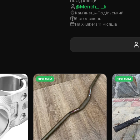
ПРОДАВЕЦЬ
@Mench_i_k
Кам'янець-Подільський
6 оголошень
На X-Bikers 11 місяців
ПРОДАМ
ПРОДАМ