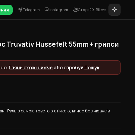
ення
Telegram
Instagram
Старий X-Bikers
с Truvativ Hussefelt 55mm + грипси
ано.
Глянь схожі нижче
або спробуй
Пошук
ні. Руль з самою товстою стінкою, винос без нюансів.