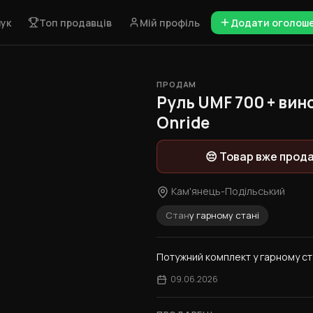
ук
Топ продавців
Мій профіль
Додати оголош
ПРОДАМ
1 / 6
Руль UMF 700 + вино
Onride
😔 Товар вже прод
Кам'янець-Подільський
Стан
у гарному стані
Потужний комплект у гарному ста
09.06.2026