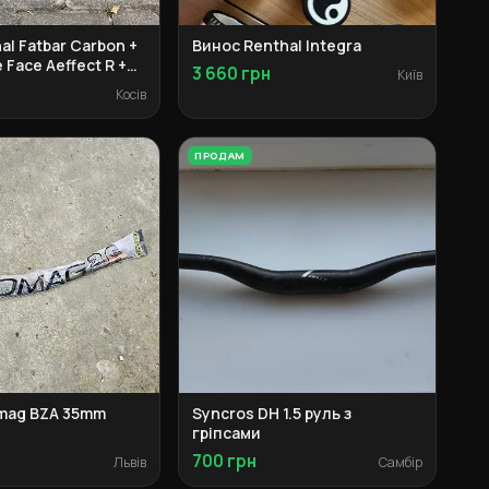
al Fatbar Carbon +
Винос Renthal Integra
 Face Aeffect R +
3 660 грн
Київ
G
Косів
ПРОДАМ
mag BZA 35mm
Syncros DH 1.5 руль з
гріпсами
700 грн
Львів
Самбір