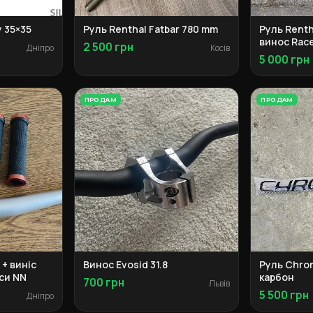
y 35×35
Руль Renthal Fatbar 780 mm
Руль Renth
винос Race
2 500 грн
Дніпро
Косів
грипси SD
5 000 грн
ПРОДАМ
ПРОДАМ
 + виніс
Винос Evosid 31.8
Руль Chro
пси NN
карбон
700 грн
Львів
5 500 грн
Дніпро